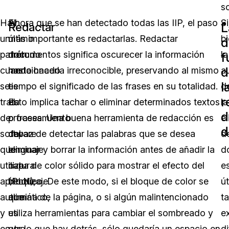
so
Hay
El
Ahora que se han detectado todas las IIP, el paso
Si
L
Redactar
un
último
más importante es redactarlas. Redactar
b
d
patrón
método
documentos significa oscurecer la información
la
f
d
cuando
mencionado
hasta hacerla irreconocible, preservando al mismo
a
l
se
es
tiempo el significado de las frases en su totalidad.
d
r
trata
el
Esto implica tachar o eliminar determinados textos
la
d
de
procesamiento
o frases. Una buena herramienta de redacción es
e
d
software
del
capaz de detectar las palabras que se desea
d
que
lenguaje
eliminar y borrar la información antes de añadir la
d
utiliza
natural
capa de color sólido para mostrar el efecto del
e
aprendizaje
(PLN),
bloqueo. De este modo, si el bloque de color se
út
automático,
que
elimina de la página, o si algún malintencionado
t
y
es
utiliza herramientas para cambiar el sombreado y
e
es
otro
ver lo que hay detrás, sólo quedaría un espacio en
d