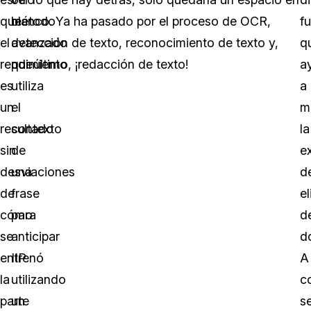
que
método
blanco. Ya ha pasado por el proceso de OCR,
f
el
avanzado
detección de texto, reconocimiento de texto y,
q
rendimiento
que
por último, ¡redacción de texto!
a
es
utiliza
a
un
el
m
resultado
contexto
la
sin
de
e
desviaciones
una
d
de
frase
e
cómo
para
d
se
anticipar
d
entrenó
IIP
A
la
utilizando
c
parte
un
s