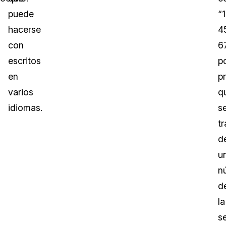
puede
“
hacerse
4
con
6
escritos
p
en
p
varios
q
idiomas.
s
tr
d
u
n
d
la
s