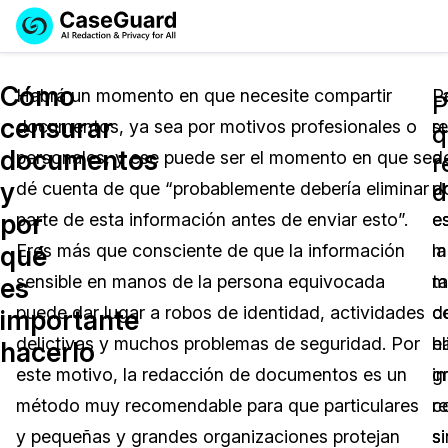
Reservar una
Servicios
Solicitar cotización
Cómo
Demo
Habrá un momento en que necesite compartir
L
P
P
censurar
documentos, ya sea por motivos profesionales o
r
s
Soluciones
q
Licencia de CaseGuard Studio
documentos
personales, y ese puede ser el momento en que se
d
a
English
r
Industrias
Precios de Redacción a Pedido
Redacción de vídeos
y
d
dé cuenta de que “probablemente debería eliminar
d
u
Español
por
parte de esta información antes de enviar esto”.
e
e
Precios
Redacción de documentos
Cuerpos Policiales
qué
Eres más que consciente de que la información
la
m
Recursos
Redacción de audio
sensible en manos de la persona equivocada
t
m
Transportación
es
puede dar lugar a robos de identidad, actividades
d
c
importante
Redacción en Bulto
Eventos
La Atención Médica
Preguntas Frecuentes
delictivas y muchos problemas de seguridad. Por
el
h
hacerlo
este motivo, la redacción de documentos es un
i
g
Redacción de imágenes
Educación
Artículos
método muy recomendable para que particulares
c
r
Transcripción y Traducción
El Gobierno
Casos Practicos
y pequeñas y grandes organizaciones protejan
si
si