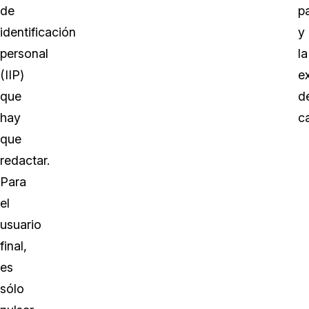
de
p
identificación
y
personal
la
(IIP)
e
que
d
hay
ca
que
redactar.
Para
el
usuario
final,
es
sólo