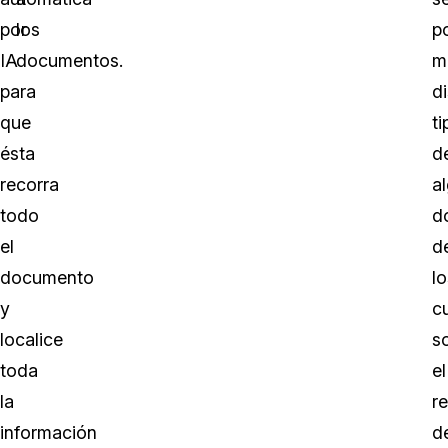
por
los
p
IA
documentos.
m
para
di
que
ti
ésta
d
recorra
a
todo
d
el
d
documento
lo
y
c
localice
s
toda
el
la
r
información
d