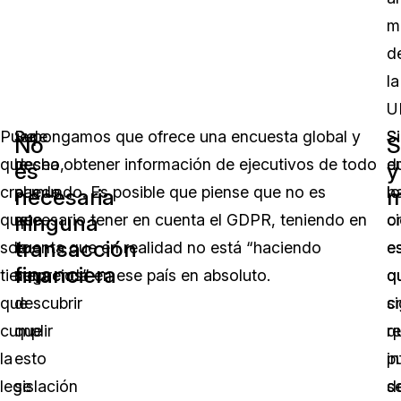
m
d
la
U
Puede
De
Supongamos que ofrece una encuesta global y
S
S
No
S
que
hecho,
desea obtener información de ejecutivos de todo
e
d
es
y
crea
puede
el mundo. Es posible que piense que no es
lo
h
necesaria
m
ninguna
que
que
necesario tener en cuenta el GDPR, teniendo en
ci
o
transacción
solo
le
cuenta que en realidad no está “haciendo
e
e
financiera
tiene
sorprenda
negocios” en ese país en absoluto.
q
q
que
descubrir
s
c
cumplir
que
r
q
la
esto
i
p
legislación
se
d
s