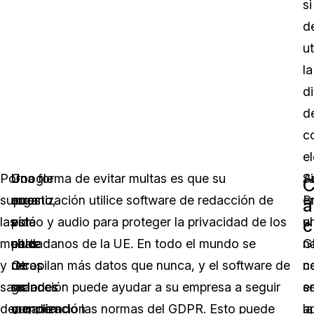
si
d
ut
la
d
d
c
el
Por
Google
Un
Una forma de evitar multas es que su
S
A
C
supuesto,
no
error
organización utilice software de redacción de
e
B
a
las
está
por
vídeo y audio para proteger la privacidad de los
el
u
c
multas
solo.
parte
ciudadanos de la UE. En todo el mundo se
G
n
y
Otras
de
recopilan más datos que nunca, y el software de
n
c
sanciones
grandes
su
redacción puede ayudar a su empresa a seguir
s
e
dependen
y
organización
cumpliendo las normas del GDPR. Esto puede
a
la