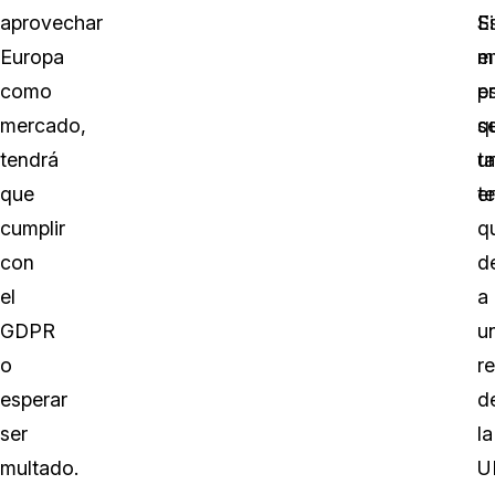
aprovechar
E
S
Europa
m
e
como
p
e
mercado,
q
se
tendrá
t
u
que
t
er
cumplir
q
con
d
el
a
GDPR
u
o
r
esperar
d
ser
la
multado.
U