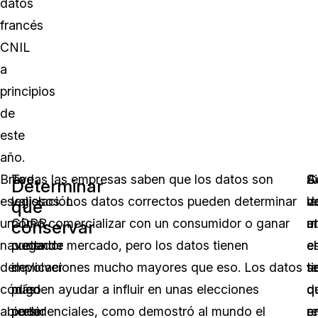
datos
francés
CNIL
a
principios
de
este
año.
Brave
La
Todas las empresas saben que los datos son
C
A
Si
Determinar
es
legislación
valiosos. Los datos correctos pueden determinar
v
la
d
qué
un
GDPR
cómo comercializar con un consumidor o ganar
m
e
ut
conservar
navegador
pretende
cuota de mercado, pero los datos tienen
e
e
el
de
devolver
implicaciones mucho mayores que eso. Los datos
t
t
s
código
más
pueden ayudar a influir en unas elecciones
q
q
d
abierto
poder
presidenciales, como demostró al mundo el
e
e
r