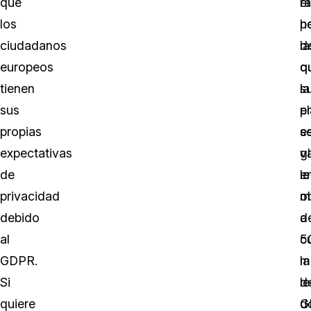
que
el
r
los
h
p
ciudadanos
d
la
europeos
q
q
tienen
s
la
sus
e
p
propias
s
e
expectativas
g
v
de
le
e
privacidad
o
m
debido
a
d
al
c
5
GDPR.
la
m
Si
le
d
quiere
G
d