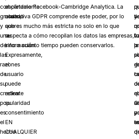
completamente
al
escándalo Facebook-Cambridge Analytica. La
q
q
p
gratuito,
usuario
normativa GDPR comprende este poder, por lo
y
ti
s
y
sobre
que es mucho más estricta no solo en lo que
n
q
u
una
su
respecta a cómo recopilan los datos las empresas,
v
h
f
de
información.
sino a cuánto tiempo pueden conservarlos.
la
p
m
las
Expresamente,
p
c
se
razones
el
g
e
d
de
usuario
t
c
c
su
puede
d
d
c
creciente
retirar
c
q
el
popularidad
su
s
u
G
es
consentimiento
po
u
y
el
EN
e
so
t
hecho
CUALQUIER
d
q
d