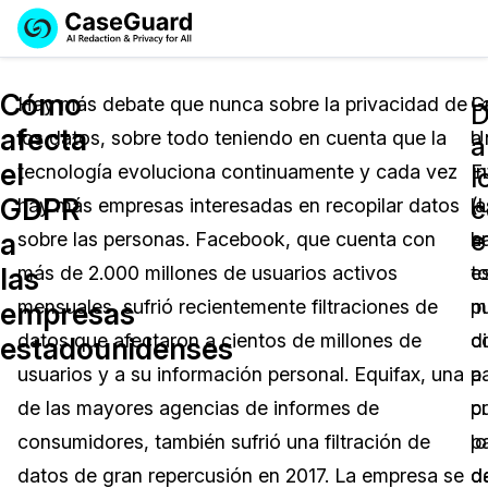
Reservar una
Servicios
Solicitar cotización
Cómo
Demo
Hay más debate que nunca sobre la privacidad de
L
G
D
afecta
los datos, sobre todo teniendo en cuenta que la
U
a
Soluciones
a
Licencia de CaseGuard Studio
el
tecnología evoluciona continuamente y cada vez
E
In
English
l
Industrias
Precios de Redacción a Pedido
Redacción de vídeos
GDPR
c
hay más empresas interesadas en recopilar datos
(
la
Español
e
a
sobre las personas. Facebook, que cuenta con
h
e
Precios
Redacción de documentos
Cuerpos Policiales
las
más de 2.000 millones de usuarios activos
t
e
Recursos
Redacción de audio
mensuales, sufrió recientemente filtraciones de
m
p
Transportación
empresas
datos que afectaron a cientos de millones de
c
di
estadounidenses
Redacción en Bulto
Eventos
La Atención Médica
Preguntas Frecuentes
usuarios y a su información personal. Equifax, una
p
a
de las mayores agencias de informes de
p
c
Redacción de imágenes
Educación
Artículos
consumidores, también sufrió una filtración de
lo
p
Transcripción y Traducción
El Gobierno
Casos Practicos
datos de gran repercusión en 2017. La empresa se
d
d