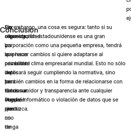
p
e
La
Por
Sin embargo, una cosa es segura: tanto si su
Conclusión
ciberseguridad
supuesto,
organización estadounidense es una gran
y
las
corporación como una pequeña empresa, tendrá
la
empresas
que hacer cambios si quiere adaptarse al
privacidad
necesitan
cambiante clima empresarial mundial. Esto no sólo
de
datos
implicará seguir cumpliendo la normativa, sino
los
para
también cambios en la forma de relacionarse con
datos
funcionar.
el consumidor y transparencia ante cualquier
seguirán
Puede
ataque informático o violación de datos que se
siendo
que
produzca.
uno
no
de
tenga