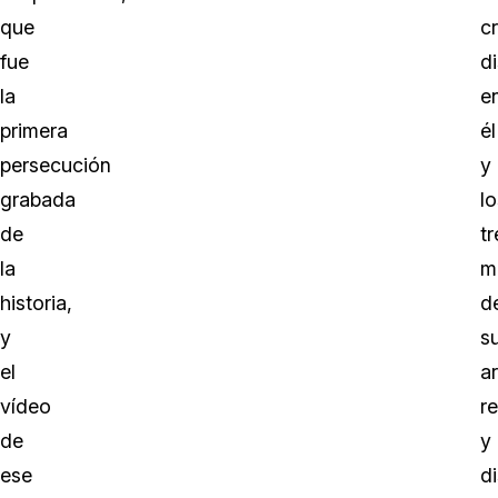
que
c
fue
d
la
e
primera
él
persecución
y
grabada
lo
de
tr
la
m
historia,
d
y
s
el
a
vídeo
r
de
y
ese
d