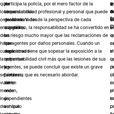
e
que
los
de
participa la policía, por el mero factor de la
u
in
e
los
temas
circunstancias
responsabilidad profesional y personal que puede
se
d
t
organismos
en
desafortunadas
conllevar. Y desde la perspectiva de cada
d
la
p
encargados
cuestión,
a
organismo, la responsabilidad se ha convertido en
ar
c
de
se
las
un riesgo mucho mayor que las reclamaciones de
q
e
hacer
ha
que
los agentes por daños personales. Cuando un
e
c
cumplir
demostrado
se
organismo tiene que sopesar la exposición a la
el
i
la
que
enfrentan
responsabilidad civil más que las lesiones de sus
u
q
ley
las
las
agentes, se puede concluir que existe un grave
d
p
se
cámaras,
fuerzas
problema que es necesario abordar.
c
ut
vuelven
tanto
del
e
c
menos
en
orden,
el
p
independientes
un
y
t
e
de
vehículo
aunque
po
p