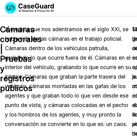
Reservar una
Servicios
Solicitar cotización
Cámaras
Demo
A medida que nos adentramos en el siglo XXI, se
M
L
T
corporales
habla más de las cámaras en el trabajo policial.
d
g
la
Soluciones
Licencia de CaseGuard Studio
|
Cámaras dentro de los vehículos patrulla,
s
d
c
English
Industrias
Precios de Redacción a Pedido
Redacción de vídeos
Pruebas
grabando lo que ocurre fuera de él. Cámaras en el
e
e
c
Español
y
interior del vehículo, grabando lo que ocurre en su
a
c
c
Precios
Redacción de documentos
Cuerpos Policiales
registros
interior. Cámaras que graban la parte trasera del
a
p
la
Recursos
Redacción de audio
vehículo, cámaras montadas en las gafas de los
c
ut
m
Transportación
públicos
agentes y que graban todo lo que ven desde ese
c
c
e
Redacción en Bulto
Eventos
La Atención Médica
Preguntas Frecuentes
punto de vista, y cámaras colocadas en el pecho
a
d
el
y los hombros de los agentes, y muy pronto la
s
fi
s
Redacción de imágenes
Educación
Artículos
conversación se convierte en lo que es: un caos.
a
pr
s
Transcripción y Traducción
El Gobierno
Casos Practicos
d
c
h