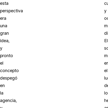
esta
c
perspectiva
y
era
o
una
m
gran
d
idea,
El
y
s
pronto
m
el
e
concepto
el
despegó
l
en
d
la
lo
agencia,
h
y
a