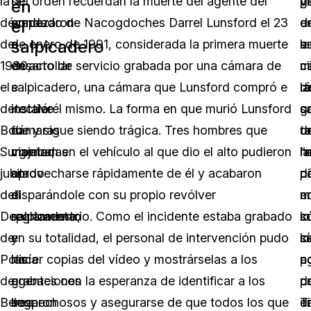
la
se
del orden recuerdan la muerte del agente del
v
pa
g
en
década
empezaron
condado de Nacogdoches Darrel Lunsford el 23
e
d
d
el
salpicadero
de
a
de enero de 1991, considerada la primera muerte
a
e
la
1980,
desarrollar
en acto de servicio grabada por una cámara de
ci
m
c
el
e
salpicadero, una cámara que Lunsford compró e
r
la
d
detective
instalar
instaló él mismo. La forma en que murió Lunsford
c
g
s
Bob
cámaras
fue y sigue siendo trágica. Tres hombres que
u
d
t
Surgenor,
montadas
viajaban en el vehículo al que dio el alto pudieron
“
la
h
jubilado
en
aprovecharse rápidamente de él y acabaron
d
c
p
del
el
disparándole con su propio revólver
e
n
m
Departamento
salpicadero,
reglamentario. Como el incidente estaba grabado
lo
s
c
de
y
en su totalidad, el personal de intervención pudo
cí
s
lo
Policía
las
hacer copias del vídeo y mostrárselas a los
po
c
a
de
grabaciones
agentes con la esperanza de identificar a los
d
p
c
Berea
llegaron
sospechosos y asegurarse de que todos los que
T
di
e