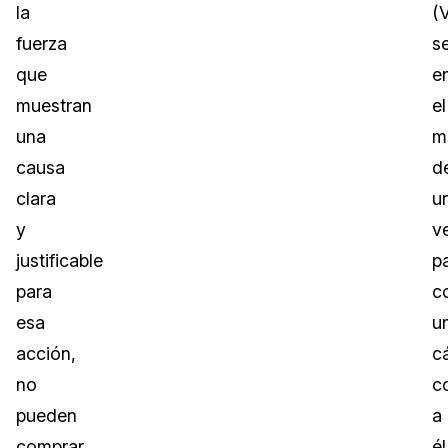
la
(
fuerza
s
que
e
muestran
el
una
m
causa
d
clara
u
y
v
justificable
pa
para
c
esa
u
acción,
c
no
c
pueden
a
comprar
él