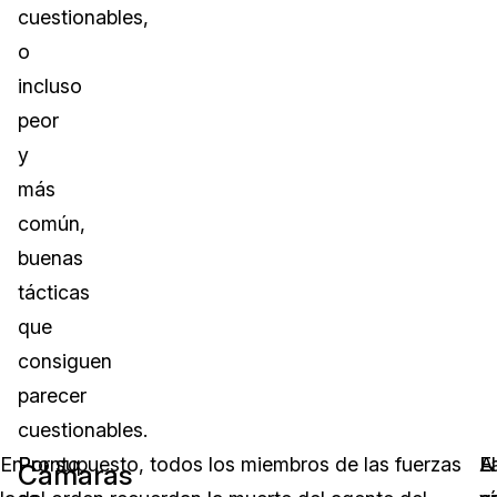
cuestionables,
o
incluso
peor
y
más
común,
buenas
tácticas
que
consiguen
parecer
cuestionables.
En
Pronto
Por supuesto, todos los miembros de las fuerzas
El
A
L
Cámaras