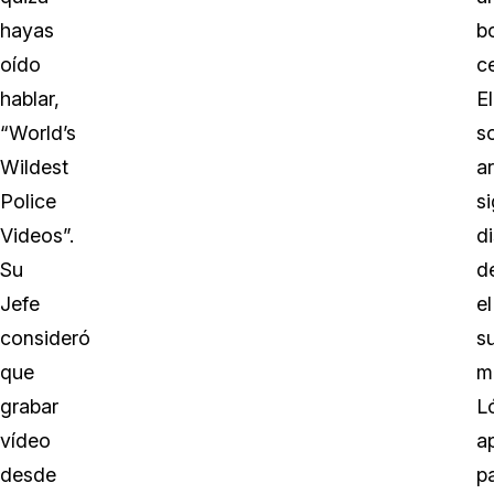
hayas
b
oído
c
hablar,
El
“World’s
s
Wildest
a
Police
s
Videos”.
d
Su
d
Jefe
el
consideró
s
que
m
grabar
L
vídeo
a
desde
p