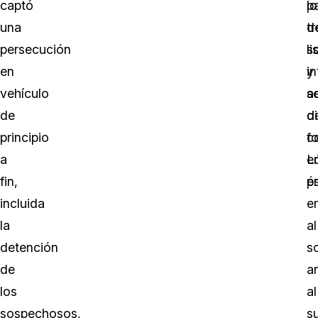
captó
lo
p
una
tr
d
persecución
s
li
en
i
y
vehículo
a
s
de
d
d
principio
c
f
a
L
e
fin,
é
p
incluida
e
la
al
detención
s
de
a
los
al
sospechosos,
s