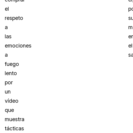
el
p
respeto
s
a
m
las
e
emociones
el
a
s
fuego
lento
por
un
vídeo
que
muestra
tácticas