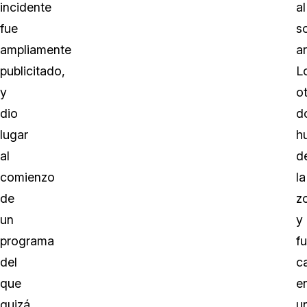
incidente
al
fue
s
ampliamente
a
publicitado,
L
y
o
dio
d
lugar
h
al
d
comienzo
la
de
z
un
y
programa
f
del
c
que
e
quizá
u