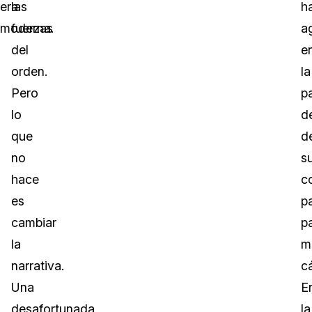
era
las
h
moderna.
fuerzas
a
del
e
orden.
la
Pero
p
lo
d
que
d
no
s
hace
c
es
pa
cambiar
p
la
m
narrativa.
c
Una
E
desafortunada
la