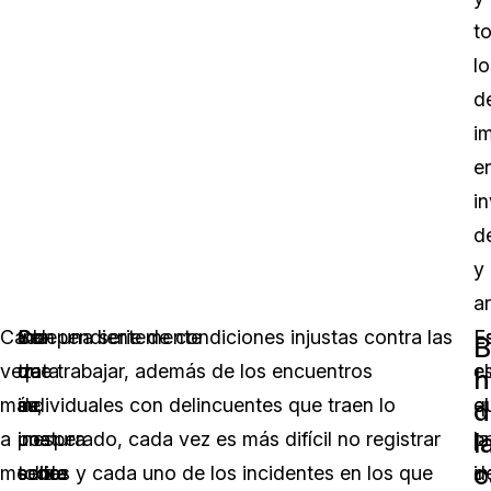
t
lo
d
i
e
i
d
y
ar
Cada
Independientemente
Se
Con una serie de condiciones injustas contra las
E
E
B
vez
de
trata
que trabajar, además de los encuentros
e
c
h
más,
su
de
individuales con delincuentes que traen lo
el
q
d
l
a
postura
una
inesperado, cada vez es más difícil no registrar
p
la
c
medida
sobre
serie
todos y cada uno de los incidentes en los que
d
i