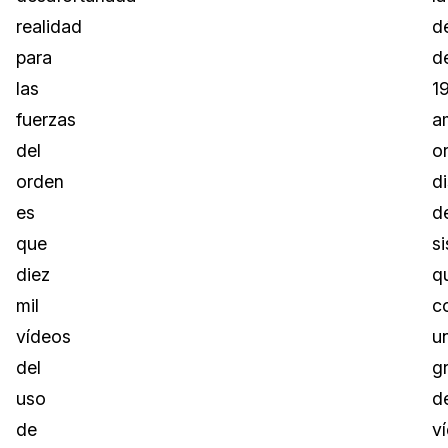
realidad
d
para
d
las
1
fuerzas
a
del
o
orden
d
es
d
que
s
diez
q
mil
c
vídeos
u
del
g
uso
d
de
v