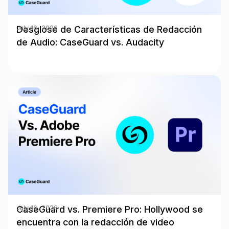
Desglose de Características de Redacción
July 16, 2026
de Audio: CaseGuard vs. Audacity
CaseGuard vs. Premiere Pro: Hollywood se
July 16, 2026
encuentra con la redacción de video