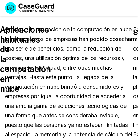
Reservar una
Servicios
Solicitar cotización
Aplicaciones
Demo
Gracias a la aplicación de la computación en nube,
P
P
S
habituales
los propietarios de empresas han podido cosechar
m
Soluciones
Licencia de CaseGuard Studio
de
una serie de beneficios, como la reducción de
c
English
Industrias
Precios de Redacción a Pedido
Redacción de vídeos
la
costes, una utilización óptima de los recursos y
d
Español
computación
una mayor flexibilidad, entre otras muchas
m
Precios
Redacción de documentos
Cuerpos Policiales
en
ventajas. Hasta este punto, la llegada de la
la
Recursos
Redacción de audio
computación en nube brindó a consumidores y
p
Transportación
nube
empresas por igual la oportunidad de acceder a
d
Redacción en Bulto
Eventos
La Atención Médica
Preguntas Frecuentes
una amplia gama de soluciones tecnológicas de
p
una forma que antes se consideraba inviable,
e
Redacción de imágenes
Educación
Artículos
puesto que las personas ya no estaban limitadas
lí
Transcripción y Traducción
El Gobierno
Casos Practicos
al espacio, la memoria y la potencia de cálculo del
P