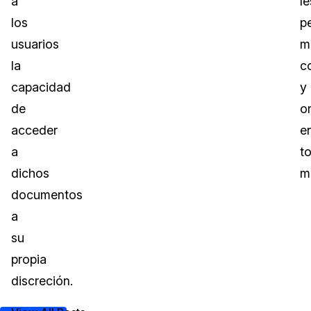
a
le
los
p
usuarios
m
la
c
capacidad
y
de
o
acceder
e
a
t
dichos
m
documentos
a
su
propia
discreción.