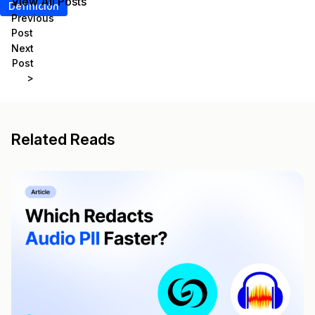
View All Posts
<
Definición
Previous
Post
Next
Post
>
Related Reads