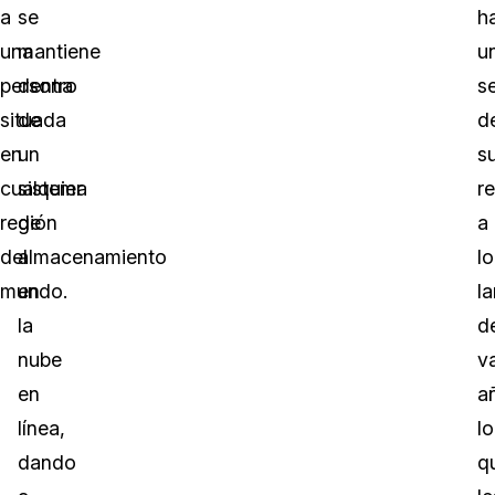
a
se
h
una
mantiene
u
persona
dentro
s
situada
de
d
en
un
s
cualquier
sistema
r
región
de
a
del
almacenamiento
lo
mundo.
en
l
la
d
nube
v
en
a
línea,
lo
dando
q