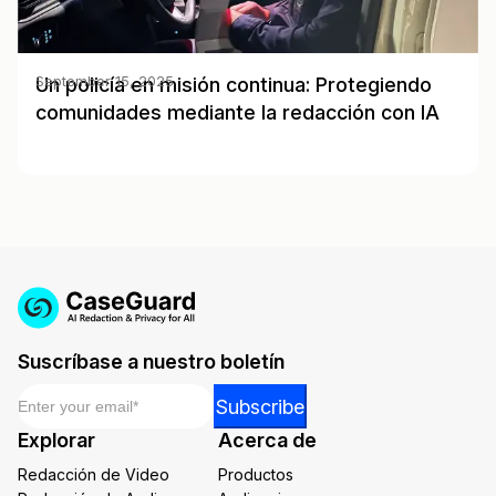
Un policía en misión continua: Protegiendo
September 15, 2025
comunidades mediante la redacción con IA
Suscríbase a nuestro boletín
Email
*
Email
Subscribe
*
Explorar
Acerca de
*
Redacción de Video
Productos