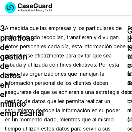
Reservar una
Servicios
Solicitar cotización
3
Demo
A medida que las empresas y los particulares de
L
P
G
prácticas
todo el mundo recopilan, transfieren y divulgan
s
il
Soluciones
d
Licencia de CaseGuard Studio
de
datos personales cada día, esta información debe
d
m
English
l
Industrias
Precios de Redacción a Pedido
Redacción de vídeos
gestión
r
gestionarse eficazmente para evitar que sea
g
e
Español
c
de
robada y utilizada con fines delictivos. Por esta
d
p
Precios
Redacción de documentos
Cuerpos Policiales
l
datos
razón, las organizaciones que manejan la
la
u
c
Recursos
Redacción de audio
información personal de los clientes deben
r
d
Transportación
en
asegurarse de que se adhieren a una estrategia de
c
la
el
Redacción en Bulto
Eventos
La Atención Médica
Preguntas Frecuentes
gestión de datos que les permita realizar un
lo
ca
mundo
seguimiento de toda la información en su poder
cl
m
empresarial
Redacción de imágenes
Educación
Artículos
en un momento dado, mientras que al mismo
(
d
Transcripción y Traducción
El Gobierno
Casos Practicos
tiempo utilizan estos datos para servir a sus
s
d