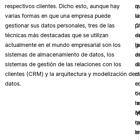
respectivos clientes. Dicho esto, aunque hay
q
m
Sector Jurídico
Centro de Ayuda
varias formas en que una empresa puede
la
s
gestionar sus datos personales, tres de las
p
C
Servicios Financieros
Videoteca
técnicas más destacadas que se utilizan
d
e
Casinos
Recomendaciones
actualmente en el mundo empresarial son los
g
la
sistemas de almacenamiento de datos, los
d
a
Medios de Comunicación y
Sobre nosotros
Entretenimiento
sistemas de gestión de las relaciones con los
d
al
clientes (CRM) y la arquitectura y modelización de
m
cl
Trabaja con nosotros
Centros de Atención Telefónica
datos.
c
e
Contáctanos
c
t
Centros de Crisis y Las Líneas Directas
la
re
La Venta al Por Menor
q
M
t
q
TI y Operaciones
lo
e