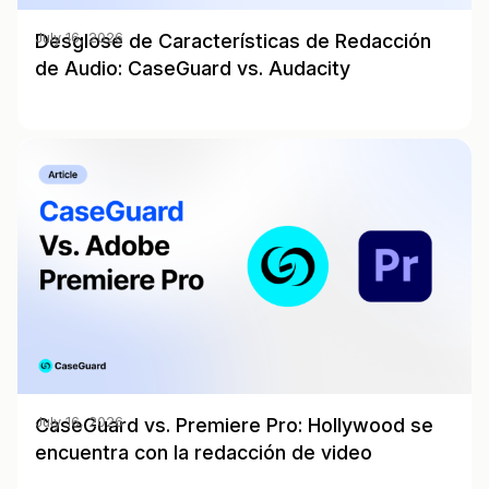
Desglose de Características de Redacción
July 16, 2026
de Audio: CaseGuard vs. Audacity
CaseGuard vs. Premiere Pro: Hollywood se
July 16, 2026
encuentra con la redacción de video