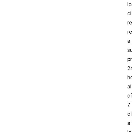
lo
cl
re
r
a
s
p
2
h
al
dí
7
d
a