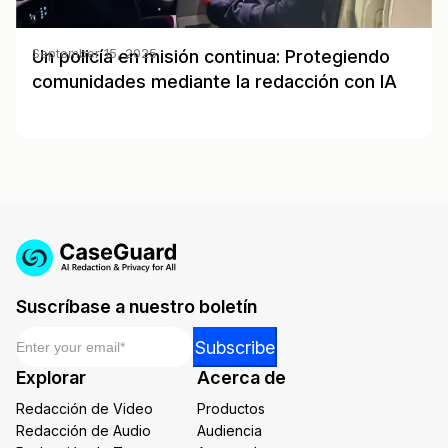
Un policía en misión continua: Protegiendo
September 15, 2025
comunidades mediante la redacción con IA
Suscríbase a nuestro boletín
Email
*
Email
Subscribe
Email
Explorar
Acerca de
Email
Redacción de Video
Productos
Redacción de Audio
Audiencia