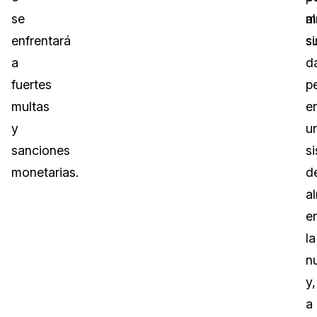
se
a
m
enfrentará
s
si
a
d
fuertes
p
multas
e
y
u
sanciones
s
monetarias.
d
a
e
la
n
y,
a