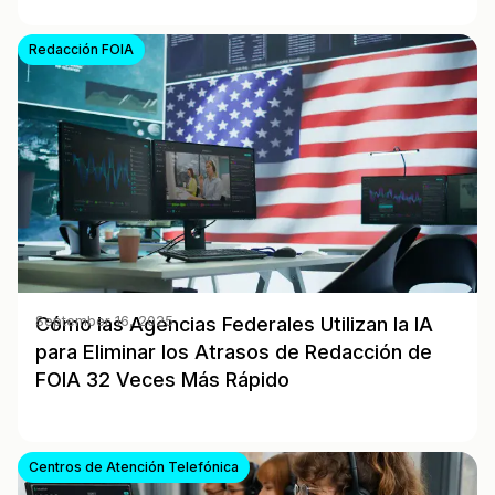
Redacción FOIA
Cómo las Agencias Federales Utilizan la IA
September 16, 2025
para Eliminar los Atrasos de Redacción de
FOIA 32 Veces Más Rápido
Centros de Atención Telefónica