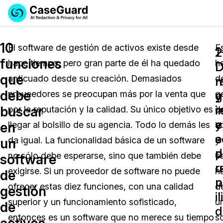
Reservar una
Servicios
Solicitar cotización
10
Demo
El software de gestión de activos existe desde
E
1
2
funciones
hace tiempo, pero gran parte de él ha quedado
h
Soluciones
D
D
Licencia de CaseGuard Studio
que
anticuado desde su creación. Demasiados
d
English
r
m
Industrias
Precios de Redacción a Pedido
Redacción de vídeos
debe
y
g
proveedores se preocupan más por la venta que
g
Español
r
i
buscar
por la reputación y la calidad. Su único objetivo es
d
Precios
Redacción de documentos
Cuerpos Policiales
e
y
en
llegar al bolsillo de su agencia. Todo lo demás les
a
s
e
Recursos
Redacción de audio
da igual. La funcionalidad básica de un software
y
Transportación
un
d
p
no sólo debe esperarse, sino que también debe
e
software
Redacción en Bulto
Eventos
u
r
La Atención Médica
Preguntas Frecuentes
exigirse. Si un proveedor de software no puede
h
de
n
p
ofrecer estas diez funciones, con una calidad
d
gestión
Redacción de imágenes
Educación
Artículos
i
superior y un funcionamiento sofisticado,
u
de
d
Transcripción y Traducción
El Gobierno
Casos Practicos
entonces es un software que no merece su tiempo
s
activos