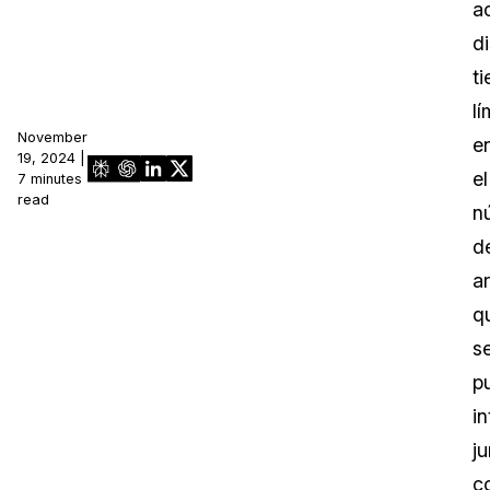
a
d
t
lí
November
e
19, 2024 |
el
7 minutes
read
n
d
ar
q
s
p
in
j
c