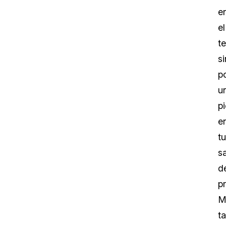
e
el
t
si
p
u
pi
e
tu
s
d
p
M
ta