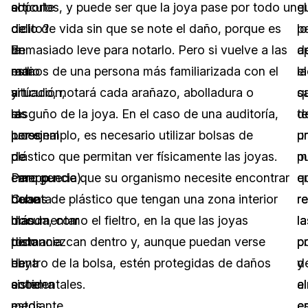
el
soporte
artículos, y puede ser que la joya pase por todo un
el
g
delito?
de
ciclo de vida sin que se note el daño, porque es
p
lo
En
la
demasiado leve para notarlo. Pero si vuelve a las
d
a
esta
radio
manos de una persona más familiarizada con el
la
e
situación,
y
artículo, notará cada arañazo, abolladura o
s
q
el
las
rasguño de la joya. En el caso de una auditoría,
d
t
personal
luces
por ejemplo, es necesario utilizar bolsas de
p
u
de
de
plástico que permitan ver físicamente las joyas.
p
m
campo
emergencia).
Pero puede que su organismo necesite encontrar
en
q
debe
Cuanta
bolsas de plástico que tengan una zona interior
r
r
documentar
más
blanda, como el fieltro, en la que las joyas
la
la
todo
distancia
permanezcan dentro y, aunque puedan verse
p
po
el
haya
dentro de la bolsa, estén protegidas de daños
y
d
sistema
entre
accidentales.
a
el
mediante
estos
e
es