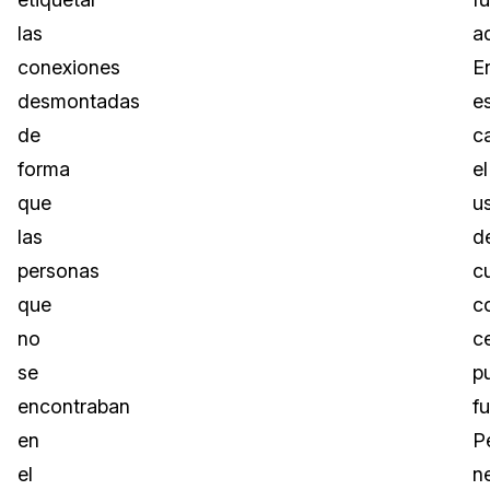
las
a
conexiones
E
desmontadas
e
de
c
forma
el
que
u
las
d
personas
c
que
c
no
c
se
p
encontraban
fu
en
P
el
n