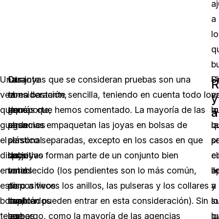
a
a
lo
q
b
Una
Otra
Durante
Las joyas que se consideran pruebas son una
U
S
R
vez
consideración,
el
tarea bastante sencilla, teniendo en cuenta todo lo
v
e
y
que
¿qué
transporte,
demás que hemos comentado. La mayoría de las
q
lo
a
guardemos
pasa
el
agencias empaquetan las joyas en bolsas de
la
q
el
si
personal
plástico separadas, excepto en los casos en que
p
s
dispositivo
hay
debe
las joyas forman parte de un conjunto bien
e
c
en
varios
tener
establecido (los pendientes son lo más común,
l
a
esta
dispositivos
en
pero a veces los anillos, las pulseras y los collares
a
y
bolsa,
implicados
cuenta
también pueden entrar en esta consideración). Sin
s
lo
tenemos
que
las
embargo, como la mayoría de las agencias
l
q