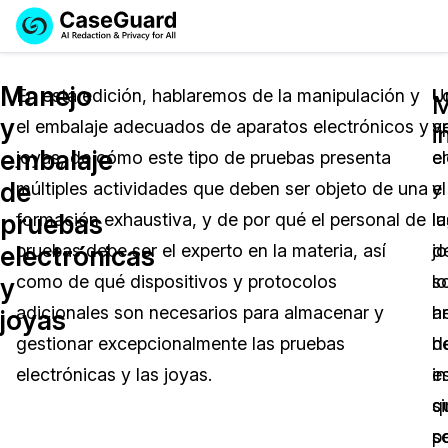
Reservar una
Servicios
Solicitar cotización
Manejo
Demo
En esta edición, hablaremos de la manipulación y
L
U
M
y
el embalaje adecuados de aparatos electrónicos y
a
v
Soluciones
i
Licencia de CaseGuard Studio
embalaje
joyas, de cómo este tipo de pruebas presenta
e
e
English
Industrias
Precios de Redacción a Pedido
Redacción de vídeos
de
múltiples actividades que deben ser objeto de una
y
el
Español
pruebas
formación exhaustiva, y de por qué el personal de
la
l
Precios
Redacción de documentos
Cuerpos Policiales
electrónicas
pruebas debe ser el experto en la materia, así
j
d
Recursos
Redacción de audio
como de qué dispositivos y protocolos
s
lo
Transportación
y
adicionales son necesarios para almacenar y
ar
h
joyas
Redacción en Bulto
Eventos
La Atención Médica
Preguntas Frecuentes
gestionar excepcionalmente las pruebas
d
h
electrónicas y las joyas.
in
e
Redacción de imágenes
Educación
Artículos
s
q
Transcripción y Traducción
El Gobierno
Casos Practicos
p
s