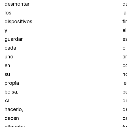
desmontar
q
los
la
dispositivos
f
y
el
guardar
e
cada
o
uno
a
en
c
su
n
propia
le
bolsa.
p
Al
d
hacerlo,
d
deben
c
etiquetar
f