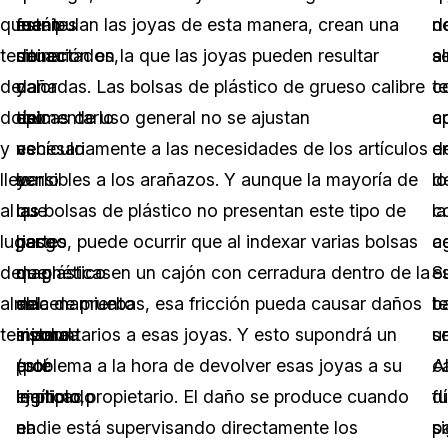
que
están
fuentes
manipulan las joyas de esta manera, crean una
d
n
terminar
conectados,
de
situación en la que las joyas pueden resultar
a
s
de
y
calor
dañadas. Las bolsas de plástico de grueso calibre
t
c
documentarlo
eso
del
típicas de uso general no se ajustan
c
a
y
es
vehículo
necesariamente a las necesidades de los artículos
e
d
llevarlo
lo
y
sensibles a los arañazos. Y aunque la mayoría de
lo
d
al
que
las
las bolsas de plástico no presentan este tipo de
c
la
lugar
hace
partes
riesgo, puede ocurrir que al indexar varias bolsas
c
a
de
que
magnéticas
de plástico en un cajón con cerradura dentro de la
e
S
almacenamiento
el
del
sala de pruebas, esa fricción pueda causar daños
b
t
temporal.
sistema
mismo
involuntarios a esas joyas. Y esto supondrá un
se
u
esté
(por
problema a la hora de devolver esas joyas a su
A
c
implicado
ejemplo,
legítimo propietario. El daño se produce cuando
d
fu
en
el
nadie está supervisando directamente los
si
p