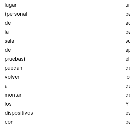
lugar
u
(personal
b
de
a
la
p
sala
s
de
a
pruebas)
e
puedan
d
volver
lo
a
q
montar
d
los
Y
dispositivos
e
con
b