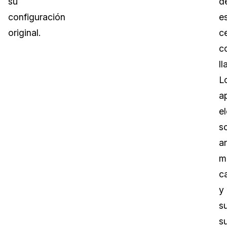
su
d
configuración
e
original.
c
c
ll
L
a
e
s
ar
m
c
y
s
s