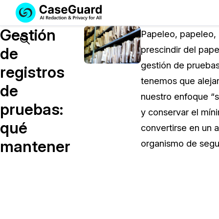
Servicios
Soluciones
Gestión
SUSCRÍBASE
Papeleo, papeleo, 
A
Search
de
prescindir del pap
CASEGUARD
gestión de pruebas
STUDIO
registros
O
tenemos que alejar
de
SUBCONTRATE
nuestro enfoque “si
CON
pruebas:
y conservar el mín
NOSOTROS
qué
SUS
convertirse en un
REDACCIONES
mantener
organismo de segur
Licencia de CaseGuard Studi
Selecciona un plan que se adapte a tus
necesidades
Precios de Redacción a Pedi