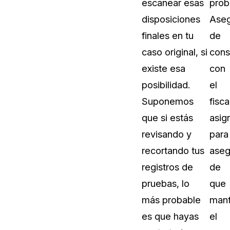
escanear esas
prob
disposiciones
Aseg
finales en tu
de
caso original, si
cons
existe esa
con
posibilidad.
el
Suponemos
fisca
que si estás
asig
revisando y
para
recortando tus
aseg
registros de
de
pruebas, lo
que
más probable
mant
es que hayas
el