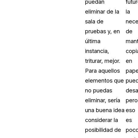
puedan
futur
eliminar de la
la
sala de
nece
pruebas y, en
de
última
mant
instancia,
copi
triturar, mejor.
en
Para aquellos
pape
elementos que
pue
no puedas
desa
eliminar, sería
pero
una buena idea
eso
considerar la
es
posibilidad de
poc