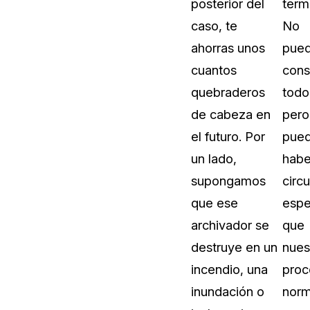
posterior del
term
caso, te
No
ahorras unos
pue
cuantos
cons
quebraderos
todo
de cabeza en
pero
el futuro. Por
pue
un lado,
habe
supongamos
circ
que ese
espe
archivador se
que
destruye en un
nues
incendio, una
proc
inundación o
norm