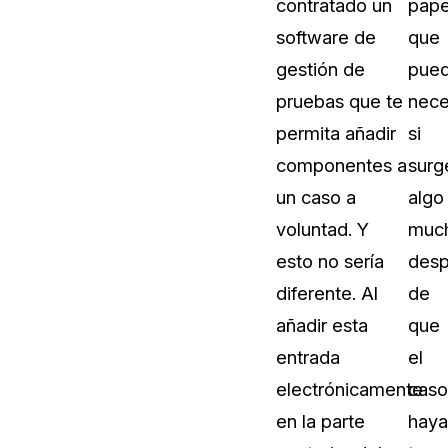
contratado un
pape
software de
que
gestión de
pue
pruebas que te
nece
permita añadir
si
componentes a
surg
un caso a
algo
voluntad. Y
muc
esto no sería
des
diferente. Al
de
añadir esta
que
entrada
el
electrónicamente
caso
en la parte
haya