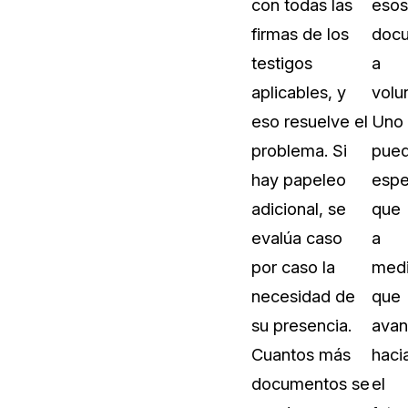
con todas las
esos
firmas de los
doc
testigos
a
aplicables, y
volu
eso resuelve el
Uno
problema. Si
pue
hay papeleo
espe
adicional, se
que
evalúa caso
a
por caso la
med
necesidad de
que
su presencia.
ava
Cuantos más
haci
documentos se
el