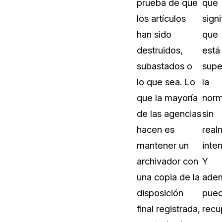
prueba de que
que
Sobre nosotros
los artículos
signi
Más información sobre CaseGuard
al Por Menor
misión
han sido
que
destruidos,
está
aciones
Trabaja con nosotros
subastados o
supe
Únase a nuestro equipo y ayúden
lo que sea. Lo
la
construir el futuro de la redacción
que la mayoría
norm
de las agencias
sin
Contáctanos
hacen es
real
Póngase en contacto con nuestro
mantener un
inten
archivador con
Y
una copia de la
ade
disposición
pue
final registrada,
recu