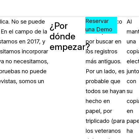
Precios
Recursos
Eventos
APRENDA,
Reservar
lica. No se puede
Lo más lógico
Al
¿Por
CONECTE
una Demo
 En el campo de la
es empezar
mant
dónde
?
Y
stamos en 2017, y
por buscar en
una
CREZCA
empezar?
oliciales
CON
sitamos incorporar
los registros
copi
CASEGUARD
 ya no necesitamos,
más antiguos.
elec
ación
Preguntas Frecuentes
e pruebas no puede
Por un lado, es
junt
Explore preguntas frecuentes sobr
vistas, somos un
probable que
con
CaseGuard
ón Médica
todos se hayan
su
hecho en
copi
Artículos
n
papel, por
en
Redacte archivos de video con nu
algoritmo mejorado
triplicado (para
pape
los veteranos
ha
no
Casos Practicos