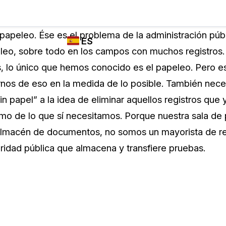
Industrias
FUNCIONES DE
¿QUIÉN
papeleo. Ése es el problema de la administración púb
ES
REDACCIÓN,
UTILIZA
eleo, sobre todo en los campos con muchos registros.
TRANSCRIPCIÓN
CASEGUARD
English
, lo único que hemos conocido es el papeleo. Pero e
Y TRADUCCIÓN
Cuerpos P
DE CASEGUARD
nos de eso en la medida de lo posible. También nece
Español
STUDIO
n papel” a la idea de eliminar aquellos registros que
Transport
Redacción de vídeos
imo de lo que sí necesitamos. Porque nuestra sala d
Redacte caras, matrículas, pantallas, blocs
 almacén de documentos, no somos un mayorista de re
de notas y más con un solo clic desde una
La Atenci
cantidad ilimitada de videos
idad pública que almacena y transfiere pruebas.
o
Redacción de documentos
Educació
Redacte información de identificación
personal (PII) de miles de archivos PDF,
Excel, Doc, correo electrónico y PST con un
El Gobier
do
solo clic