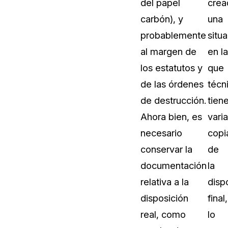
del papel
crea
Vea cómo los clientes usan CaseG
carbón), y
una
rídico
sus necesidades de redacción
probablemente
situ
al margen de
en la
 Financieros
Centro de Ayuda
los estatutos y
que
Obtenga respuestas a sus pregunt
CaseGuard
de las órdenes
técn
de destrucción.
tien
Videoteca
Ahora bien, es
vari
 Comunicación y
Vea todo lo que puede hacer con
necesario
copi
iento
CaseGuard. Práctica nuevas habili
aprender
conservar la
de
documentación
la
e Atención Telefónica
Recomendaciones
relativa a la
disp
Historias sobre cómo nuestros clie
disposición
final,
utilizan CaseGuard studio a diario
 Crisis y Las Líneas
real, como
lo