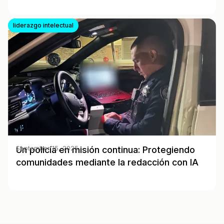
liderazgo intelectual
Un policía en misión continua: Protegiendo
September 15, 2025
comunidades mediante la redacción con IA