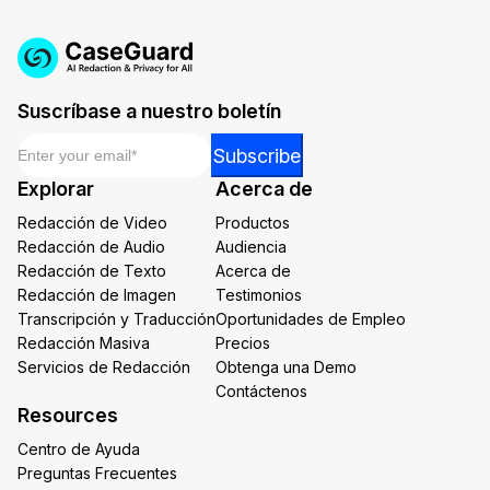
Suscríbase a nuestro boletín
Email
*
Email
Subscribe
Email
Explorar
Acerca de
Email
Redacción de Video
Productos
Redacción de Audio
Audiencia
Redacción de Texto
Acerca de
Redacción de Imagen
Testimonios
Transcripción y Traducción
Oportunidades de Empleo
Redacción Masiva
Precios
Servicios de Redacción
Obtenga una Demo
Contáctenos
Resources
Centro de Ayuda
Preguntas Frecuentes