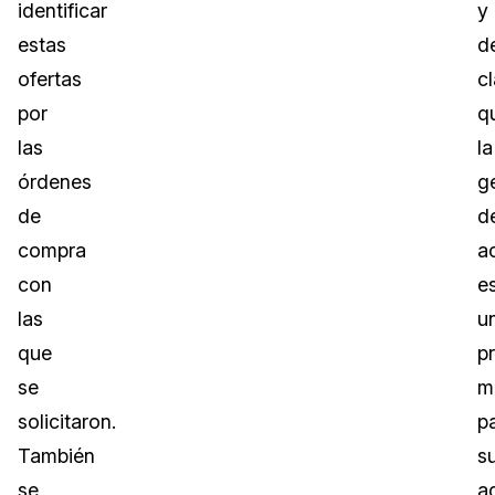
identificar
y
estas
d
ofertas
c
por
q
las
la
órdenes
g
de
d
compra
a
con
e
las
u
que
p
se
m
solicitaron.
p
También
s
se
a