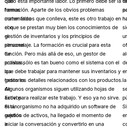
que
cabo esta importante labor. Lo primero debe ser la
d
te
hemos
formación. Aparte de los obvios problemas
a
p
comentado
matemáticos que conlleva, este es otro trabajo en
h
n
con
el que se prestan muy bien los conocimientos de
s
el
gestión de inventarios y los principios de
u
personal
almacenaje. La formación es crucial para esta
of
de
función. Pero más allá de eso, un gestor de
a
pruebas,
activos sólo es tan bueno como el sistema con el
d
los
que debe trabajar para mantener sus inventarios y
e
gestores
todos los detalles relacionados con los productos.
la
de
Algunos organismos siguen utilizando hojas de
s
activos
Excel para realizar este trabajo. Y eso ya no sirve.
pú
están
Si su organismo no ha adquirido un software de
S
sujetos
gestión de activos, ha llegado el momento de
e
a
iniciar la conversación y convertirlo en una
c