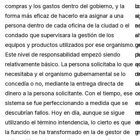
compras y los gastos dentro del gobierno, y la
c
la
Sector Jurídico
Centro de Ayuda
forma más eficaz de hacerlo era asignar a una
si
a
persona dentro de cada oficina de la ciudad o el
n
e
Servicios Financieros
Videoteca
condado que supervisara la gestión de los
el
a
Casinos
Recomendaciones
equipos y productos utilizados por ese organismo.
g
u
Este nivel de responsabilidad empezó siendo
d
p
Medios de Comunicación y
Sobre nosotros
Entretenimiento
relativamente básico. La persona solicitaba lo que
a
q
necesitaba y el organismo gubernamental se lo
d
r
Trabaja con nosotros
Centros de Atención Telefónica
concedía o no, mediante la entrega directa de
s
ci
Contáctanos
dinero a la persona solicitante. Con el tiempo, ese
o
c
Centros de Crisis y Las Líneas Directas
sistema se fue perfeccionando a medida que se
e
e
La Venta al Por Menor
descubrían fallos. Hoy en día, aunque se sigue
r
e
utilizando el término intendencia, lo cierto es que
d
e
TI y Operaciones
la función se ha transformado en la de gestor de
m
g