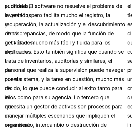
auditorías,
prioridad. El software no resuelve el problema de
el
inventarios
la gestión, pero facilita mucho el registro, la
t
y
recuperación, la actualización y el descubrimiento
e
otras
de discrepancias, de modo que la función de
c
actividades
gestión es mucho más fácil y fluida para los
q
destinadas
implicados. Esto también significa que cuando se
c
a
trata de inventarios, auditorías y similares, el
s
dar
personal que realiza la supervisión puede navegar
p
cuenta
por el sistema, y la tarea en cuestión, mucho más
u
de
rápido, lo que puede conducir al éxito tanto para
cr
lo
ellos como para su agencia. Lo tercero que
d
que
necesita un gestor de activos son procesos para
e
un
manejar múltiples escenarios que impliquen el
s
organismo
movimiento, intercambio o destrucción de
i