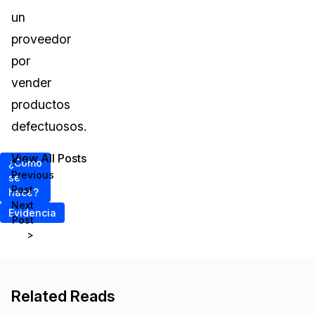
un
proveedor
por
vender
productos
defectuosos.
View All Posts
<
¿Cómo
Previous
se
Post
hace?
Next
Evidencia
Post
>
Related Reads