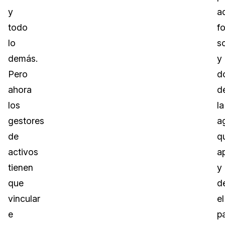
y
a
todo
f
lo
s
demás.
y
Pero
d
ahora
d
los
la
gestores
a
de
q
activos
a
tienen
y
que
d
vincular
el
e
p