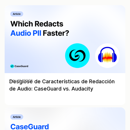
Desglose de Características de Redacción
July 16, 2026
de Audio: CaseGuard vs. Audacity