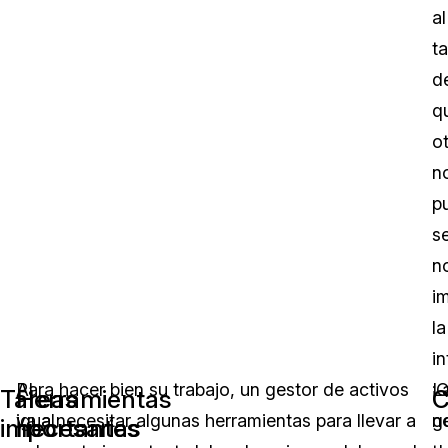
al
t
d
q
o
n
p
se
n
i
la
in
Al
Para hacer bien su trabajo, un gestor de activos
L
¡
Tareas
Herramientas
C
igual
va a necesitar algunas herramientas para llevar a
g
n
importantes
necesarias