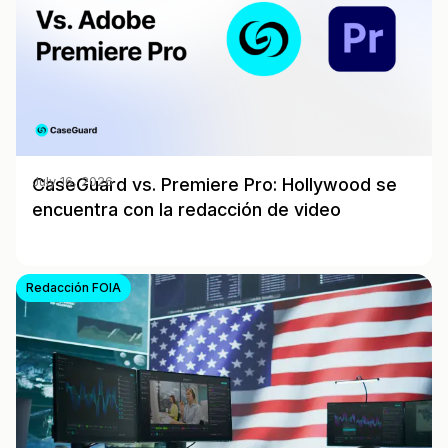
CaseGuard vs. Premiere Pro: Hollywood se
July 16, 2026
encuentra con la redacción de video
Redacción FOIA