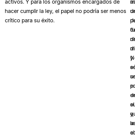
activos. Y para los organismos encargados de
a
m
hacer cumplir la ley, el papel no podría ser menos
d
u
crítico para su éxito.
d
p
f
d
d
ni
m
di
N
y
s
e
s
u
e
p
d
e
s
el
y
q
a
la
el
a