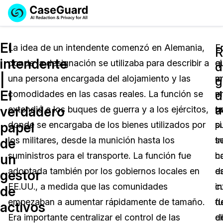
Reservar una
Servicios
Solicitar cotización
El
Demo
La idea de un intendente comenzó en Alemania,
E
L
R
intendente
donde la designación se utilizaba para describir a
el
q
Soluciones
d
Licencia de CaseGuard Studio
|
una persona encargada del alojamiento y las
m
a
English
g
Industrias
Precios de Redacción a Pedido
Redacción de vídeos
El
d
comodidades en las casas reales. La función se
m
e
Español
a
verdadero
extendió a los buques de guerra y a los ejércitos,
t
u
Precios
Redacción de documentos
Cuerpos Policiales
papel
donde se encargaba de los bienes utilizados por
si
p
Recursos
Redacción de audio
los militares, desde la munición hasta los
s
tr
Transportación
de
suministros para el transporte. La función fue
h
c
un
Redacción en Bulto
Eventos
La Atención Médica
Preguntas Frecuentes
adoptada también por los gobiernos locales en
d
e
gestor
EE.UU., a medida que las comunidades
c
i
de
Redacción de imágenes
Educación
Artículos
empezaban a aumentar rápidamente de tamaño.
d
f
activos
Transcripción y Traducción
El Gobierno
Casos Practicos
Era importante centralizar el control de las
el
d