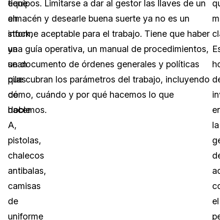
tiene
equipos. Limitarse a dar al gestor las llaves de un
q
en
almacén y desearle buena suerte ya no es un
m
stock,
informe aceptable para el trabajo. Tiene que haber
cl
ya
una guía operativa, un manual de procedimientos,
E
sean
un documento de órdenes generales y políticas
h
pilas
que cubran los parámetros del trabajo, incluyendo
d
de
cómo, cuándo y por qué hacemos lo que
in
doble
hacemos.
e
A,
la
pistolas,
g
chalecos
d
antibalas,
a
camisas
c
de
el
uniforme
p