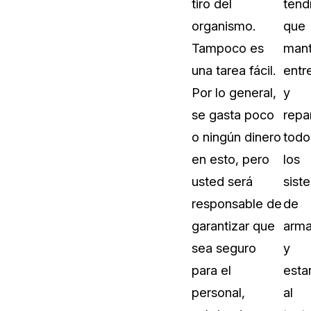
tiro del
tend
organismo.
que
Tampoco es
mant
una tarea fácil.
entr
Por lo general,
y
se gasta poco
repa
o ningún dinero
todo
en esto, pero
los
usted será
sist
responsable de
de
garantizar que
arm
sea seguro
y
para el
esta
personal,
al