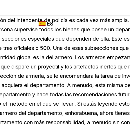
Industrias
FUNCIONES DE
¿QUIÉN
ción del intendente de policía es cada vez más amplia
ES
REDACCIÓN,
UTILIZA
rsona supervise todos los bienes que posee un depar
TRANSCRIPCIÓN
CASEGUARD
English
 secciones especiales que dependen de ella. Este es 
Y TRADUCCIÓN
Cuerpos P
DE CASEGUARD
 tres oficiales o 500. Una de esas subsecciones qu
Español
STUDIO
entidad global es la del armero. Los armeros empezar
Transport
Redacción de vídeos
 que dispare un proyectil y los artefactos inertes que
Redacte caras, matrículas, pantallas, blocs
sección de armería, se le encomendará la tarea de inv
de notas y más con un solo clic desde una
La Atenci
cantidad ilimitada de videos
e adquiera el departamento. A menudo, esta misma pe
o
departamento y hace todas las recomendaciones futur
Redacción de documentos
Educació
 el método en el que se llevan. Si estás leyendo est
Redacte información de identificación
 armero del departamento; enhorabuena, ahora tienes
personal (PII) de miles de archivos PDF,
artamento con más responsabilidad, a menudo sin com
Excel, Doc, correo electrónico y PST con un
El Gobier
do
solo clic