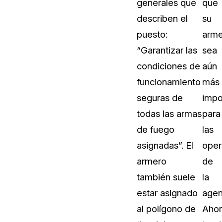
generales que
que
Sobre nosotros
describen el
su
Más información sobre CaseGuard
al Por Menor
misión
puesto:
arme
“Garantizar las
sea
aciones
Trabaja con nosotros
condiciones de
aún
Únase a nuestro equipo y ayúden
funcionamiento
más
construir el futuro de la redacción
seguras de
impo
todas las armas
para
Contáctanos
de fuego
las
Póngase en contacto con nuestro
asignadas”. El
oper
armero
de
también suele
la
estar asignado
agen
al polígono de
Ahor