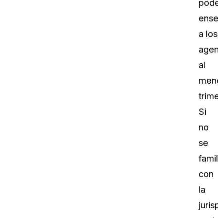
pode
ense
a los
agen
al
men
trim
Si
no
se
famil
con
la
juri