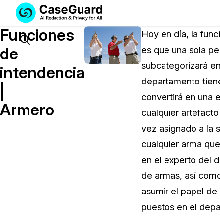
Servicios
Soluciones
Funciones
SUSCRÍBASE
Hoy en día, la fun
A
Search
de
es que una sola pe
CASEGUARD
subcategorizará en
STUDIO
intendencia
O
departamento tiene
|
SUBCONTRATE
convertirá en una 
CON
Armero
cualquier artefacto
NOSOTROS
SUS
vez asignado a la 
REDACCIONES
cualquier arma qu
Licencia de CaseGuard Studi
en el experto del 
Selecciona un plan que se adapte a tus
de armas, así como
necesidades
asumir el papel de
puestos en el dep
Precios de Redacción a Pedi