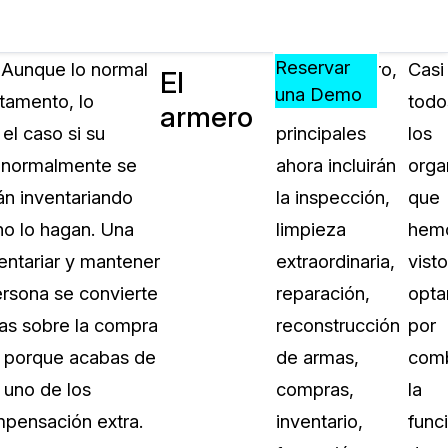
Precios
Recursos
Eventos
APRENDA,
Reservar
. Aunque lo normal
Como armero,
Casi
El
CONECTE
una Demo
tamento, lo
tus tareas
todo
armero
?
Y
el caso si su
principales
los
CREZCA
oliciales
CON
e normalmente se
ahora incluirán
orga
CASEGUARD
án inventariando
la inspección,
que
ación
Preguntas Frecuentes
 no lo hagan. Una
limpieza
hem
Explore preguntas frecuentes sobr
entariar y mantener
extraordinaria,
visto
CaseGuard
ón Médica
rsona se convierte
reparación,
opta
as sobre la compra
reconstrucción
por
Artículos
n
o porque acabas de
de armas,
comb
Redacte archivos de video con nu
algoritmo mejorado
 uno de los
compras,
la
pensación extra.
inventario,
func
no
Casos Practicos