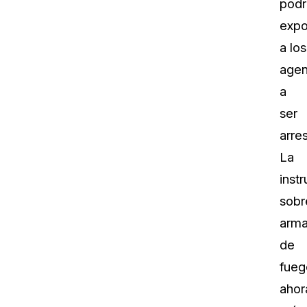
podr
expo
a los
agen
a
ser
arre
La
inst
sobr
arm
de
fueg
ahor