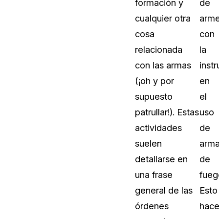
formación y
de
Vea cómo los clientes usan CaseG
cualquier otra
arme
rídico
sus necesidades de redacción
cosa
con
relacionada
la
 Financieros
Centro de Ayuda
con las armas
inst
Obtenga respuestas a sus pregunt
CaseGuard
(¡oh y por
en
supuesto
el
Videoteca
patrullar!). Estas
uso
 Comunicación y
Vea todo lo que puede hacer con
actividades
de
iento
CaseGuard. Práctica nuevas habili
aprender
suelen
arm
detallarse en
de
e Atención Telefónica
Recomendaciones
una frase
fueg
Historias sobre cómo nuestros clie
general de las
Esto
utilizan CaseGuard studio a diario
 Crisis y Las Líneas
órdenes
hac