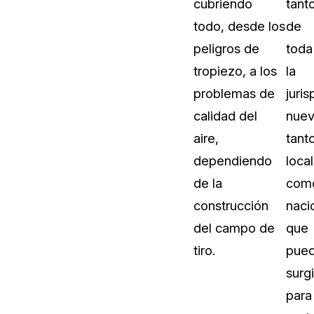
cubriendo
tant
todo, desde los
de
peligros de
toda
tropiezo, a los
la
problemas de
juri
calidad del
nuev
aire,
tant
dependiendo
local
de la
com
construcción
naci
del campo de
que
tiro.
pue
surgi
para