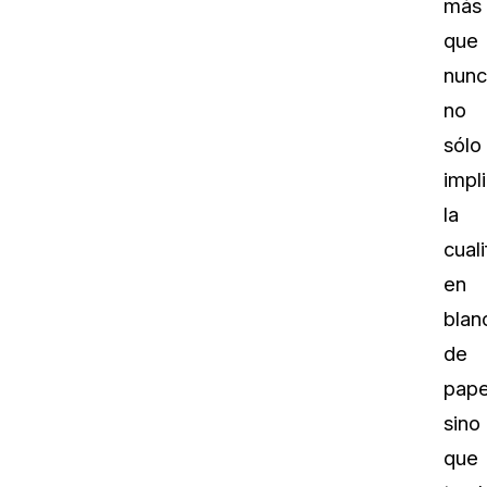
más
que
nunc
no
sólo
impl
la
cuali
en
blan
de
pape
sino
que