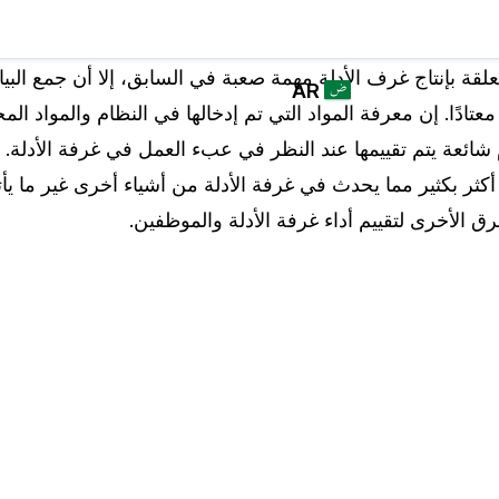
القطاعات
برنامج
من يستخدم
علقة بإنتاج غرف الأدلة مهمة صعبة في السابق، إلا أن جمع البيان
AR
CASEGUARD
كيس جارد
عتادًا. إن معرفة المواد التي تم إدخالها في النظام والمواد المخ
STUDIO لتعتيم
English
قوات القانون
شائعة يتم تقييمها عند النظر في عبء العمل في غرفة الأدلة. و
البيانات الخاصة،
عمليات النسخ
كثر بكثير مما يحدث في غرفة الأدلة من أشياء أخرى غير ما يأ
Español
والترجمة بشكل
قطاع النقل
 الأخرى لتقييم أداء غرفة الأدلة والموظفين.
أوتاماتيكي
تنقيح وتعتيم ملفات الفيديو
ء
الرعاية الصحية
قم بتنقيح الوجوه ولوحات المركبات والشاشات
والمفكرات وغيرها بنقرة واحدة من عدد غير محدود
من مقاطع الفيديو
التعليم
تنقيح وتعتيم المستندات
القطاع الحكومي
ة
قم بتنقيح معلومات التعريف الشخصية (PII) من آلاف
ملفات PDF وExcel وWord والبريد الإلكتروني
وملفات PST بنقرة واحدة