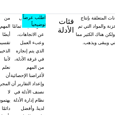
مصادر
المؤتمرات
الأسعار
المعرفة
تشمل كل ما
والفعاليات
اطلب عرضاً
ات المتعلقة بإنتاج
للحصول على
من
فئات
يقدمه الموقع من
توضيحياً
زنة والمواد التي تم
فكرة دقيقة تمامًا
المهم
الأدلة
أدوات ومواد
لكن هناك الكثير مما
عن الاتجاهات،
أيضًا
تعليمية ومعرفية
تي ويبقى ويذهب.
وعبء العمل
تقسيم
الأسئلة الشائعة
الذي يتم إنجازه
الذخير
إجابات على أسئلتكم الأكثر شيوعاً حول "كيس جار
في غرفة الأدلة،
لأننا
من المهم
نعلم
المدونة
لأغراضنا الإحصائية
أن
نصائح التعتيم، وأدلة الاستخدام، وأخبار القطاع
وإعداد التقارير أن
المجر
نصنف الأدلة في
لا
تجارب العملاء
تعرف على كيفية مواجهة العملاء لتحديات التعتيم 
نظام إدارة الأدلة
يهتمو
أرض الواقع باستخدام كيس جارد
لدينا. وأفضل
دائمًا