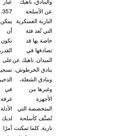
والبنادق، ناهيك
عيار
استكشف الفرص المتاحة للانضمام إلى فريقنا
عن الأسلحة
357.
ت
النارية العسكرية
يمكن
اتصل بنا
التي تُعد فئة
أن
دع فريقنا يساعدك في العثور على حلول التعتيم ال
لاحتياجاتك
خاصة بها قد
تكون
تصادفها في
القدرة
الميدان. ناهيك عن
على
بنادق الخرطوش،
تسجي
وبنادق الشعلة،
الذخير
وغيرها من
في
الأجهزة
غرفة
المتخصصة التي
الأدلة
تُصنَّف كأسلحة
لديك
نارية. كلما تمكنت
أمرًا