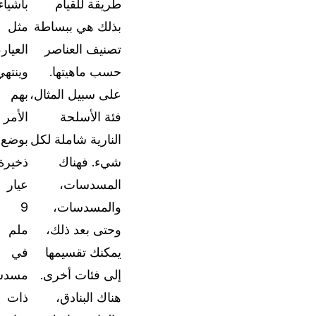
طريقة للقيام
بأشياء
الدعم والمساعدة
بذلك هي ببساطة
مثل
وثائق شاملة وأدلة المستخدمين لتطبيق "كيس جار
تصنيف العناصر
العيار،
حسب ماهيتها.
وينتهي
ما الجديد
على سبيل المثال،
بهم
استكشف آخر تحديثات كيس جارد وتعرف على كيفي
استخدام الميزات الجديدة
فئة الأسلحة
الأمر
النارية شاملة لكل
بوضع
قصص النجاح
شيء. فهناك
ذخيرة
استمع مباشرة إلى تجارب الأشخاص الذين يستخد
المسدسات،
عيار
كيس جارد يومياً
والمسدسات،
9
وحتى بعد ذلك،
ملم
عن الشركة
يمكنك تقسيمها
في
طوارئ
مسيرتنا، رؤيتنا، والمبادئ التي نؤمن بها
إلى فئات أخرى.
مسدس
هناك البنادق،
ذات
الوظائف