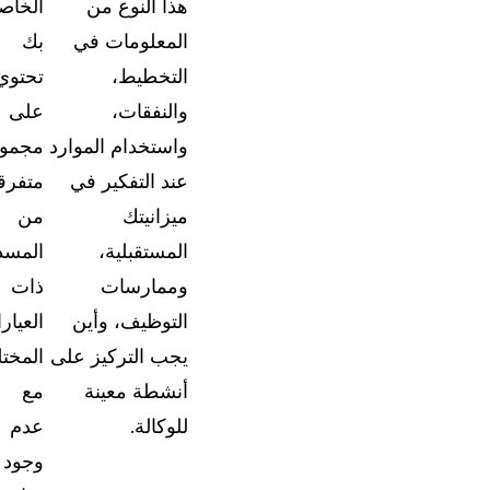
هذا النوع من
الخاص
المعلومات في
بك
التخطيط،
تحتوي
والنفقات،
على
واستخدام الموارد
مجمو
عند التفكير في
متفرق
ميزانيتك
من
المستقبلية،
المس
وممارسات
ذات
التوظيف، وأين
العيار
يجب التركيز على
المختل
أنشطة معينة
مع
للوكالة.
عدم
وجود