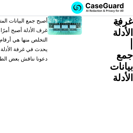
الخدمات
الميزات
غرفة
اشترك في
أصبح جمع البيانات المت
CASEGUARD
Search
الأدلة
غرف الأدلة أصبح أمرًا م
STUDIO، أو قم
التخلص منها هي أرقام 
بتوظيفنا للقيام
|
بمهام التنقيح
يحدث في غرفة الأدلة أ
جمع
الخاصة بك
دعونا نناقش بعض الطرق
بيانات
اشترك في CaseGuard Studio
حل محلي شامل لتنقيح وتعتيم البيانات الخاصة بالذكا
الأدلة
الاصطناعي عبر مقاطع الفيديو والصوت والصور
ورسائل البريد الإلكتروني وملفات PDF.
قم بتوظيفنا للقيام بمهام التنقيح الخاصة
بك
نحن نتولى تنقيح أي فيديو أو صوت أو مستند أو صور
نيابةً عنك، مع ضمان أعلى مستويات الخصوصية.