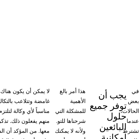
في
هذا أمر بالغ
لا يمكن أن يكون هناك ب
يجب أن
بعض
الأهمية
غامضة وتتلاعب بالتكال
توفر جميع
الحالات،
للمشكلة التي
مناسباً لأي وكالة لتلتز
حلول
عندما
شرحناها للتو.
منهم يفعلون ذلك. تذكر
البائعين
تشترط
ولأنه لا يمكنك
معها. من المؤكد أن ا
إمكانية