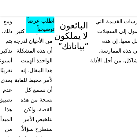
مصادر
المؤتمرات
الأسعار
المعرفة
تشمل كل ما
والفعاليات
اطلب عرضاً
رسات القديمة التي
نسمع هذه
ومع
البائعون
يقدمه الموقع من
توضيحياً
وصول إلى السجلات
القصص في كثير
ذلك،
لا يملكون
أدوات ومواد
مل معها. إن هذه
من الأحيان لدرجة
يتم
تعليمية ومعرفية
“بياناتك”
في هذه الممارسة.
أن هذه المشكلة
تذكيرن
الأسئلة الشائعة
شاكل، من أجل الأدلة
الواحدة ألهمت
أسبوعي
إجابات على أسئلتكم الأكثر شيوعاً حول "كيس جار
هذا المقال. إنه
تقريبًا
لأمر محبط للغاية
بمدى
المدونة
أن نسمع كل
عدم
نصائح التعتيم، وأدلة الاستخدام، وأخبار القطاع
نسخة من هذه
تطبيق
القصة، ولكن
هذا
تجارب العملاء
تعرف على كيفية مواجهة العملاء لتحديات التعتيم 
لتلخيص الأمر
المبدأ
أرض الواقع باستخدام كيس جارد
سنطرح سؤالاً.
من