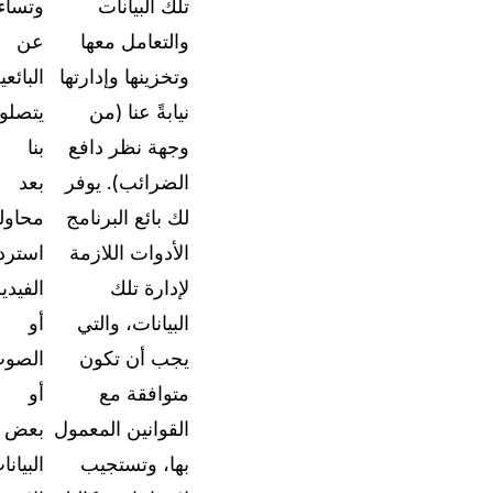
تلك البيانات
وتساء
استكشف الفرص المتاحة للانضمام إلى فريقنا
والتعامل معها
عن
ت
وتخزينها وإدارتها
البائعي
اتصل بنا
نيابةً عنا (من
يتصلو
دع فريقنا يساعدك في العثور على حلول التعتيم ال
لاحتياجاتك
وجهة نظر دافع
بنا
الضرائب). يوفر
بعد
لك بائع البرنامج
محاول
الأدوات اللازمة
استردا
لإدارة تلك
الفيديو
البيانات، والتي
أو
يجب أن تكون
الصو
متوافقة مع
أو
القوانين المعمول
بعض
بها، وتستجيب
البيانا