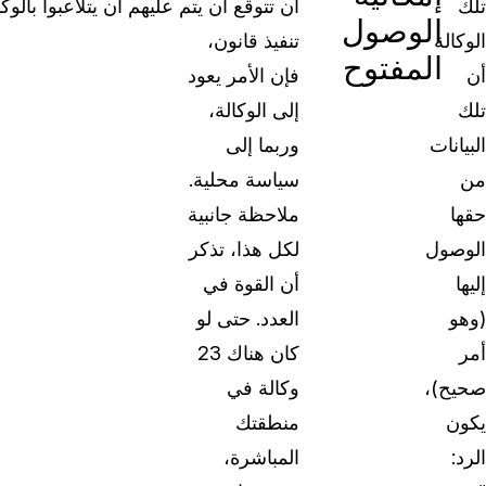
تلك
أن تتوقع أن يتم
عليهم أن يتلاعبوا بالوك
الوصول
الوكالة
تنفيذ قانون،
المفتوح
أن
فإن الأمر يعود
تلك
إلى الوكالة،
البيانات
وربما إلى
من
سياسة محلية.
حقها
ملاحظة جانبية
الوصول
لكل هذا، تذكر
إليها
أن القوة في
(وهو
العدد. حتى لو
أمر
كان هناك 23
صحيح)،
وكالة في
يكون
منطقتك
الرد:
المباشرة،