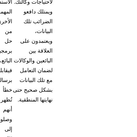
لاحتياجات وكالتك.
الاستد
ويمتلك دافعو
المهمة
الضرائب تلك
الأخر
البيانات،
من
ويعتمدون على
حل
العلاقة بين
برمجي
البائعين والوكالات
البائع،
لضمان التعامل
فيقابل
مع تلك البيانات
برسال
بشكل صحيح حتى
خطأ
نهايتها المنطقية.
تُظهر
أنهم
وصلوا
إلى