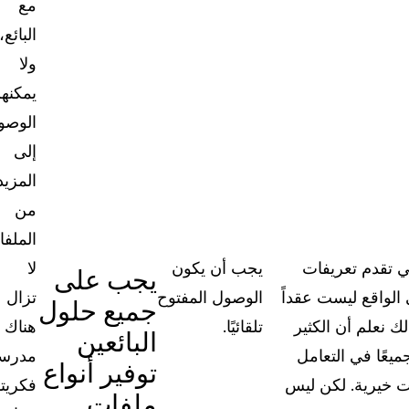
مع
البائع،
ولا
يمكنه
الوصو
إلى
المزيد
من
الملفا
تي تقدم تعريفات
يجب أن يكون
لا
يجب على
الواقع ليست عقداً
الوصول المفتوح
تزال
جميع حلول
لك نعلم أن الكثير
تلقائيًا.
هناك
البائعين
يعًا في التعامل
مدرست
توفير أنواع
ات خيرية. لكن ليس
فكريت
ملفات