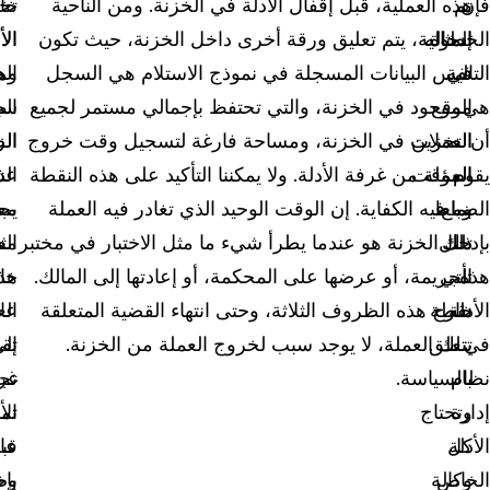
فإن
تم
هذه العملية، قبل إقفال الأدلة في الخزنة. ومن الناحية
خا
تخ
الخطوة
إدخاله
المثالية، يتم تعليق ورقة أخرى داخل الخزنة، حيث تكون
الأ
الأ
التالية
في
نفس البيانات المسجلة في نموذج الاستلام هي السجل
وه
الم
هي
موقع
الموجود في الخزنة، والتي تحتفظ بإجمالي مستمر لجميع
ال
سي
أن
التخزين
العملات في الخزنة، ومساحة فارغة لتسجيل وقت خروج
ال
ال
يقوم
المؤقت.
العملة من غرفة الأدلة. ولا يمكننا التأكيد على هذه النقطة
عن
الذ
ومع
الضباط
بما فيه الكفاية. إن الوقت الوحيد الذي تغادر فيه العملة
يج
مع
ذلك
بإدخال
تلك الخزنة هو عندما يطرأ شيء ما مثل الاختبار في مختبر
مث
الع
هذه
تأتي
الجريمة، أو عرضها على المحكمة، أو إعادتها إلى المالك.
هذ
خار
الأدلة
نقطة
خارج هذه الظروف الثلاثة، وحتى انتهاء القضية المتعلقة
عاد
الع
في
تتعلق
بتلك العملة، لا يوجد سبب لخروج العملة من الخزنة.
إل
تق
نظام
بالسياسة.
غر
تجف
إدارة
وتحتاج
الأ
تما
الأدلة
كل
قب
عاد
الخاص
وكالة
وض
بإ