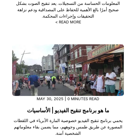
المعلومات الحساسة من التسجيلات. يعد تنقيح الصوت بشكل
صحيح أمرًا بالغ الأهمية للحفاظ على المصداقية ودعم نزاهة
الشؤون القانونية
الدعم والمساعدة
التحقيقات وإجراءات المحكمة.
READ MORE >
الخدمات المالية
ما الجديد
الكازينوهات
قصص النجاح
الإعلام والترفيه
عن الشركة
مراكز الاتصال
الوظائف
مراكز الأزمات والطوارئ
اتصل بنا
MAY 30, 2025 | 0 MINUTES READ
تجارة التجزئة
ما هو برنامج تنقيح الفيديو | الأساسيات
تكنولوجيا المعلومات
يحمي برنامج تنقيح الفيديو خصوصية المارة الأبرياء في اللقطات
المصورة عن طريق طمس وجوههم، مما يضمن بقاء معلوماتهم
الشخصية آمنة.