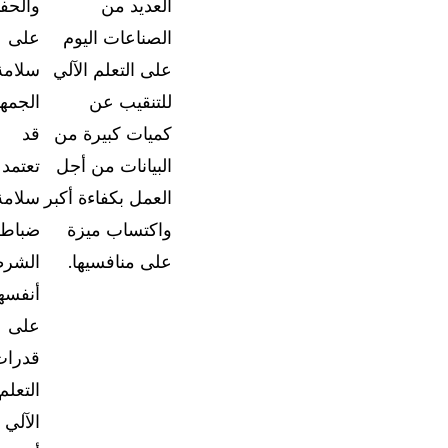
العديد من
والحف
استكشف الفرص المتاحة للانضمام إلى فريقنا
الصناعات اليوم
على
ت
على التعلم الآلي
سلامة
اتصل بنا
للتنقيب عن
الجمهو
دع فريقنا يساعدك في العثور على حلول التعتيم ال
لاحتياجاتك
كميات كبيرة من
قد
البيانات من أجل
تعتمد
العمل بكفاءة أكبر
سلامة
واكتساب ميزة
ضباط
على منافسيها.
الشرط
أنفسه
على
قدرات
التعلم
الآلي