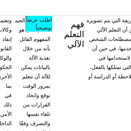
مصادر
المؤتمرات
الأسعار
المعرفة
تشمل كل ما
والفعاليات
اطلب عرضاً
يقة التي يتم تصويره
إن التعريف الجيد
وتعتمد
فهم
يقدمه الموقع من
توضيحياً
 أن التعلم الآلي
للتعلّم الآلي هو
وكالا
التعلم
أدوات ومواد
ك بمصطلحات الشخص
المفهوم القائل
إنفاذ
تعليمية ومعرفية
الآلي
خدمها، في حين أن
بأنه من خلال
القانو
الأسئلة الشائعة
 لاستخدامها في
تغذية الآلة
والوكا
إجابات على أسئلتكم الأكثر شيوعاً حول "كيس جار
ي تمتلكها بالفعل،
بالبيانات يمكن
الحكو
لاحظة أو الدراسة أو
للآلة أن تتعلم
الأخر
المدونة
بمرور الوقت
بما
نصائح التعتيم، وأدلة الاستخدام، وأخبار القطاع
توقع واتخاذ
في
القرارات من
ذلك
تجارب العملاء
تعرف على كيفية مواجهة العملاء لتحديات التعتيم 
تلقاء نفسها
الأمن
أرض الواقع باستخدام كيس جارد
والتصرف وفقًا
الداخل