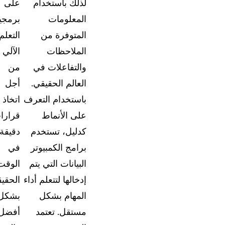
لذلك باستخدام
على
الدعم والمساعدة
المعلومات
برمجي
وثائق شاملة وأدلة المستخدمين لتطبيق "كيس جار
المتوفرة من
التعلم
الملاحظات
الآلي
ما الجديد
والتفاعلات في
من
استكشف آخر تحديثات كيس جارد وتعرف على كيفي
استخدام الميزات الجديدة
العالم الحقيقي.
أجل
باستخدام التعرف
اتخاذ
قصص النجاح
على الأنماط
قرارا
استمع مباشرة إلى تجارب الأشخاص الذين يستخد
كدليل، تستخدم
دقيقة
كيس جارد يومياً
برامج الكمبيوتر
في
البيانات التي يتم
الوقت
عن الشركة
إدخالها لتتعلم أداء
الحقي
طوارئ
مسيرتنا، رؤيتنا، والمبادئ التي نؤمن بها
المهام بشكل
بشكل
مستقل. تعتمد
أفضل
الوظائف