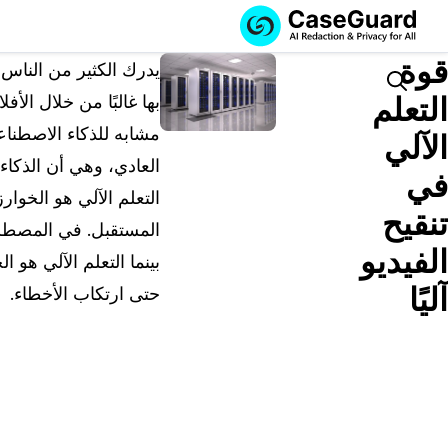
الخدمات
الميزات
قوة
اشترك في
يدرك الكثير من الناس 
CASEGUARD
Search
التعلم
بها غالبًا من خلال الأف
STUDIO، أو قم
مشابه للذكاء الاصطن
بتوظيفنا للقيام
الآلي
بمهام التنقيح
العادي، وهي أن الذكاء
في
الخاصة بك
التعلم الآلي هو الخوا
تنقيح
اشترك في CaseGuard Studio
المستقبل. في المصطلحا
حل محلي شامل لتنقيح وتعتيم البيانات الخاصة بالذكا
الفيديو
بينما التعلم الآلي هو 
الاصطناعي عبر مقاطع الفيديو والصوت والصور
آليًا
ورسائل البريد الإلكتروني وملفات PDF.
حتى ارتكاب الأخطاء.
قم بتوظيفنا للقيام بمهام التنقيح الخاصة
بك
نحن نتولى تنقيح أي فيديو أو صوت أو مستند أو صور
نيابةً عنك، مع ضمان أعلى مستويات الخصوصية.