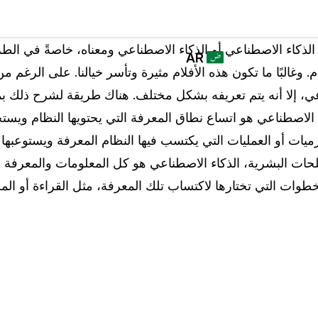
القطاعات
برنامج
من يستخدم
الذكاء الاصطناعي أو الذكاء الاصطناعي ومعناه، خاصةً في الطر
AR
CASEGUARD
كيس جارد
لام. وغالبًا ما تكون هذه الأفلام مثيرة وتأسر خيالنا. على الرغم من
STUDIO لتعتيم
English
قوات القانون
اعي، إلا أنه يتم تعريفه بشكل مختلف. هناك طريقة لشرح ذل
البيانات الخاصة،
عمليات النسخ
 الاصطناعي هو اتساع نطاق المعرفة التي يحتويها النظام ويست
Español
والترجمة بشكل
قطاع النقل
رزميات أو العمليات التي يكتسب فيها النظام المعرفة ويستوعبها
أوتاماتيكي
ت البشرية، الذكاء الاصطناعي هو كل المعلومات والمعرفة الت
تنقيح وتعتيم ملفات الفيديو
ء
الخطوات التي تختارها لاكتساب تلك المعرفة، مثل القراءة أو الم
الرعاية الصحية
قم بتنقيح الوجوه ولوحات المركبات والشاشات
والمفكرات وغيرها بنقرة واحدة من عدد غير محدود
من مقاطع الفيديو
التعليم
تنقيح وتعتيم المستندات
القطاع الحكومي
ة
قم بتنقيح معلومات التعريف الشخصية (PII) من آلاف
ملفات PDF وExcel وWord والبريد الإلكتروني
وملفات PST بنقرة واحدة