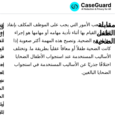
اطلب عرضاً
الخدمات
طلب عرض سعر
مقابلة
توضيحياً
من أصعب الأمور التي يجب على الموظف المكلف بإنفاذ
إن
عن
قب
الطفل
القانون القيام بها أثناء تأدية مهامه أو مهامها هو إجراء
إجر
اخت
الميزات
ال
اشترك في CaseGuard Studio
الضحية
مقابلة مع الضحية. وتصبح هذه المهمة أكثر صعوبة إذا
مقا
ال
English
القطاعات
قم بتوظيفنا للقيام بمهام التنقيح الخاصة بك
تنقيح وتعتيم ملفات الفيديو
كانت الضحية طفلاً أو معاقاً عقلياً بطريقة ما. وتختلف
مع
ال
Español
الأساليب المستخدمة عند استجواب الأطفال الضحايا
قب
طف
الأسعار
تنقيح وتعتيم المستندات
قوات القانون
اختلافًا جذريًا عن الأساليب المستخدمة في استجواب
إجر
ضح
مصادر المعرفة
تنقيح وتعتيم الصوت
الضحايا البالغين.
يج
الم
قطاع النقل
مع
تق
تنقيح آلاف الملفات دفعة واحدة
المؤتمرات والفعاليات
الرعاية الصحية
الأسئلة الشائعة
ال
ال
ال
ال
تنقيح وتعتيم الصور
التعليم
المدونة
أم
وال
النسخ والترجمة
القطاع الحكومي
تجارب العملاء
بال
لل