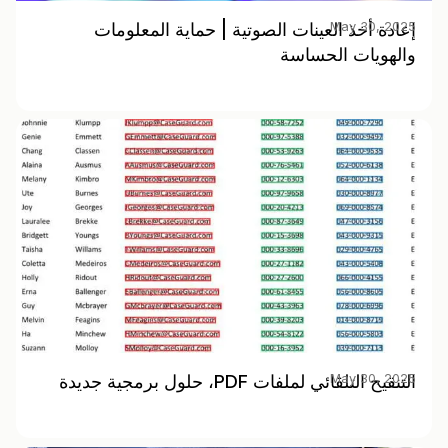
May 30, 2025
إعادة أخذ العينات الصوتية | حماية المعلومات
والهويات الحساسة
May 30, 2025
التنقيح التلقائي لملفات PDF، حلول برمجية جديدة