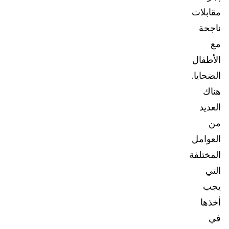
مقابلات
ناجحة
مع
الأطفال
الضحايا.
هناك
العديد
من
العوامل
المختلفة
التي
يجب
أخذها
في