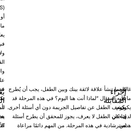
أو
ما
يعا
في
ولا
الق
وا
علي
غالبًا
يوصى
عندما تنشأ علاقة لائقة بينك وبين الطفل، يجب أن يُطرح
قد
عن
إجراء
بع
ما
بأن
عليه السؤال “لماذا أنت هنا اليوم؟ في هذه المرحلة قد
يك
تنت
المقابلة
ال
يكون
يقوم
يكشف الطفل عن تفاصيل الجريمة دون أي أسئلة أخرى.
تأم
الم
لدى
شخص
إذا كان الطفل لا يعرف، يجوز للمحقق أن يطرح أسئلة
هذ
يج
هذه
من
استرشادية في هذه المرحلة. من المهم دائمًا مراعاة
كتا
الأ