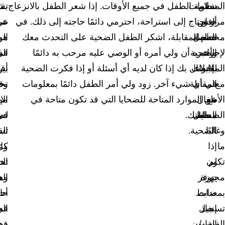
نفس
المنظمات
سلامة الطفل في جميع الأوقات. إذا شعر الطفل بالانزعاج
تقر
بش
مرافق
جنس
أو احتاج إلى استراحة، احترمي دائمًا حاجته إلى ذلك. في
عن
صح
مخصصة
الطفل
ختام المقابلة، اشكر الطفل الضحية على التحدث معك
هو
الم
لإجراء
الضحية
وأخبره أن ولي أمره أو الوصي عليه مرحب به دائمًا
في
ال
بإجراء
المقابلات
للاتصال بك إذا كان لديه أي أسئلة أو إذا فكرت الضحية
بي
أق
مع
المقابلة
في أي شيء آخر. زود ولي أمر الطفل دائمًا بمعلومات
وق
تح
مع
الأطفال
عن الموارد المتاحة للضحايا التي قد تكون متاحة في
الإ
مم
الضحايا،
الطفل
منطقتك.
في
لض
وغالبًا
الضحية.
ال
تس
ما
إذا
كل
وع
لم
تكون
تح
الت
مجهزة
يتوفر
وه
الع
بمعدات
ضابط
أح
حا
إنفاذ
تسجيل
في
ال
الفيديو/
القانون
في
ذه