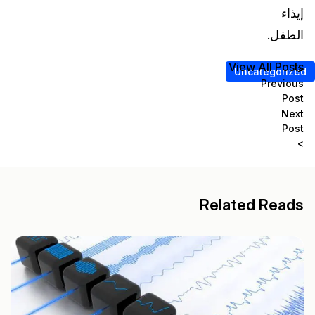
إيذاء
الطفل.
View All Posts
<
Uncategorized
Previous
Post
Next
Post
>
Related Reads