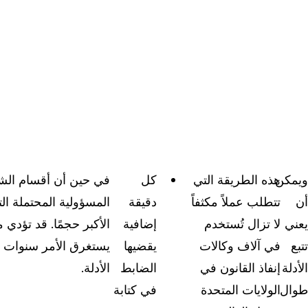
ويمكن
هذه الطريقة التي
كل
في حين أن أقسام الشرط
أن
تتطلب عملاً مكثفاً
دقيقة
المسؤولية المحتملة ال
يعني
لا تزال تُستخدم
إضافية
الأكبر حجمًا. قد تؤد
تتبع
في آلاف وكالات
يقضيها
يستغرق الأمر سنوات حت
الأدلة
إنفاذ القانون في
الضابط
الأدلة.
طوال
الولايات المتحدة
في كتابة