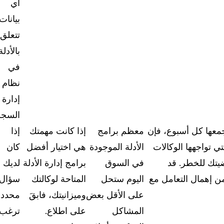
أي
بيانات
تتعلق
بالأدلة
في
نظام
إدارة
السجل
جمعها كل أسبوع، فإن
معظم برامج
إذا كانت مهمتك
إذا
ي تواجهها الوكالات
الأدلة الموجودة
هي اختيار أفضل
كان
يتك للخطر. قد
في السوق
برامج إدارة الأدلة
لديك
ن إهمال التعامل مع
اليوم ستحل
المتاحة لوكالتك
سؤال
على الأقل بعض
وميزانيتك، فابقَ
محدد
المشاكل
على اطلاع.
ترغب