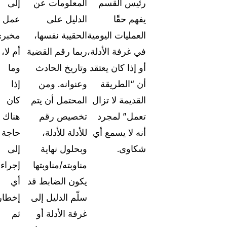
رئيس القسم
المعلومات عن
إلى
الدعم والمساعدة
يفهم حقًا
الدليل على
عمل
وثائق شاملة وأدلة المستخدمين لتطبيق "كيس جار
العمليات اليومية
الحقيبة نفسها،
مخبر
في غرفة الأدلة،
ربما رقم القضية
أم لا،
ما الجديد
أو إذا كان يعتقد
وتاريخ الحادث
وما
استكشف آخر تحديثات كيس جارد وتعرف على كيفي
استخدام الميزات الجديدة
أن “الطريقة
وعنوانه. ومن
إذا
القديمة لا تزال
المحتمل أن يتم
كان
قصص النجاح
تعمل” لمجرد
تخصيص رقم
هناك
استمع مباشرة إلى تجارب الأشخاص الذين يستخد
أنه لا يسمع أي
للأدلة للأدلة،
حاجة
كيس جارد يومياً
شكاوى.
وبحلول نهاية
إلى
مناوبته/مناوبتها
إجراء
عن الشركة
يكون الضابط قد
أي
طوارئ
مسيرتنا، رؤيتنا، والمبادئ التي نؤمن بها
سلّم الدليل إلى
إخطار
غرفة الأدلة أو
ثم
الوظائف