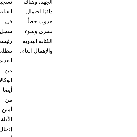
الجهد، وهناك
تسجي
دائمًا احتمال
العناص
حدوث خطأ
في
بشري وسوء
سجل
الكتابة اليدوية
رئيسي
والإهمال العام.
تتطلب
العديد
من
الوكال
أيضًا
من
أمين
الأدلة
إدخال