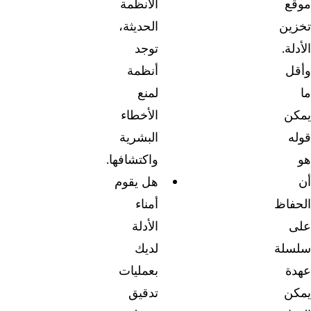
موقع
الأنظمة
تخزين
الحديثة،
الأدلة.
توجد
وأقل
أنظمة
ما
لمنع
يمكن
الأخطاء
قوله
البشرية
هو
واكتشافها.
أن
هل يقوم
الحفاظ
أمناء
على
الأدلة
سلسلة
لديك
عهدة
بعمليات
يمكن
تدقيق