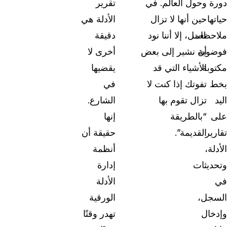
دورة
وحول العالم. في
تقرير
حياتها
حين أنها لا تزال
الأدلة هي
ملاحظات
تعمل، إلا أننا نود
دقيقة
فوضوية
أن نشير إلى بعض
أخرى لا
مكتوبة
الأشياء التي قد
يقضيها
بخط
تفوتك إذا كنت لا
في
اليد
تزال تقوم بها
الشارع.
على
“بالطريقة
إنها
تقارير
القديمة”.
حقيقة أن
الأدلة،
أنظمة
وتحديثات
إدارة
في
الأدلة
السجل،
الورقية
وإدخال
تهدر وقتًا