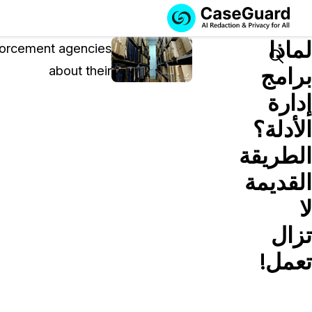
الخدمات
الميزات
لماذا
اشترك في
nforcement agencies
CASEGUARD
Search
برامج
about their
STUDIO، أو قم
بتوظيفنا للقيام
إدارة
بمهام التنقيح
الأدلة؟
الخاصة بك
الطريقة
اشترك في CaseGuard Studio
حل محلي شامل لتنقيح وتعتيم البيانات الخاصة بالذكا
القديمة
الاصطناعي عبر مقاطع الفيديو والصوت والصور
لا
ورسائل البريد الإلكتروني وملفات PDF.
تزال
قم بتوظيفنا للقيام بمهام التنقيح الخاصة
تعمل!
بك
نحن نتولى تنقيح أي فيديو أو صوت أو مستند أو صور
نيابةً عنك، مع ضمان أعلى مستويات الخصوصية.