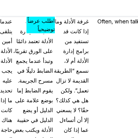
مصادر
المؤتمرات
الأسعار
المعرفة
تشمل كل ما
والفعاليات
اطلب عرضاً
Often, when tal
غرفة الأدلة وما
إن “الطريقة
عندما
يقدمه الموقع من
توضيحياً
إذا كانت قد
القديمة” لإدارة
يتلقى
أدوات ومواد
تستفيد من
الأدلة تعتمد دائمًا
أمين
تعليمية ومعرفية
برامج إدارة
على الورق تقريبًا،
الأدلة
الأسئلة الشائعة
الأدلة أم لا،
وتبدأ عندما يجمع
الأدلة،
إجابات على أسئلتكم الأكثر شيوعاً حول "كيس جار
نسمع “الطريقة
الضابط دليلًا في
يجب
القديمة لا تزال
مسرح الجريمة.
عليه
المدونة
تعمل”. ولكن
يقوم الضابط إما
تحديد
نصائح التعتيم، وأدلة الاستخدام، وأخبار القطاع
هل هي كذلك؟
بوضع علامة على
ما إذا
حقًا؟ لا يسعني
الدليل أو يضع
كانت
تجارب العملاء
تعرف على كيفية مواجهة العملاء لتحديات التعتيم 
إلا أن أتساءل
الدليل في حقيبة
هناك
أرض الواقع باستخدام كيس جارد
عما إذا كان
الأدلة ويكتب بعض
حاجة