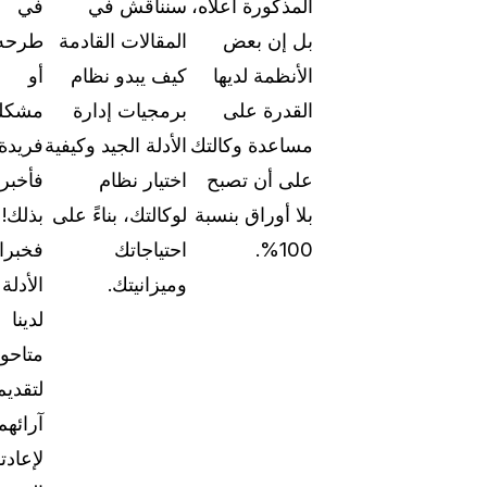
المذكورة أعلاه،
سنناقش في
في
بل إن بعض
المقالات القادمة
طرحه
الأنظمة لديها
كيف يبدو نظام
أو
القدرة على
برمجيات إدارة
مشكل
مساعدة وكالتك
الأدلة الجيد وكيفية
فريدة،
على أن تصبح
اختيار نظام
فأخبرن
بلا أوراق بنسبة
لوكالتك، بناءً على
بذلك!
100%.
احتياجاتك
فخبرا
وميزانيتك.
الأدلة
لدينا
متاحو
لتقديم
آرائهم
لإعادت