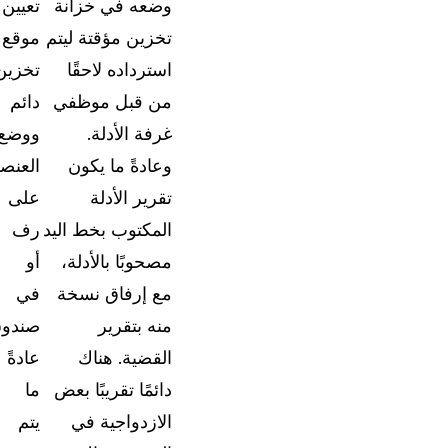
وضعه في خزانة
تعيين
استكشف الفرص المتاحة للانضمام إلى فريقنا
تخزين مؤقتة ليتم
موقع
ت
استرداده لاحقًا
تخزين
اتصل بنا
من قبل موظفي
دائم
دع فريقنا يساعدك في العثور على حلول التعتيم ال
لاحتياجاتك
غرفة الأدلة.
ووضع
وعادةً ما يكون
العنص
تقرير الأدلة
على
المكتوب بخط اليد
رف
مصحوبًا بالأدلة،
أو
مع إرفاق نسخة
في
منه بتقرير
صندوق
القضية. هناك
عادةً
دائمًا تقريبًا بعض
ما
الازدواجية في
يتم