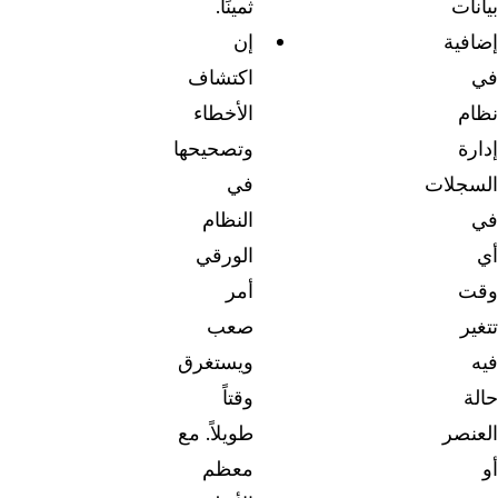
بيانات
ثمينًا.
إضافية
إن
في
اكتشاف
نظام
الأخطاء
إدارة
وتصحيحها
السجلات
في
في
النظام
أي
الورقي
وقت
أمر
تتغير
صعب
فيه
ويستغرق
حالة
وقتاً
العنصر
طويلاً. مع
أو
معظم