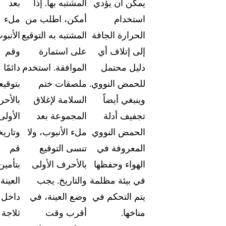
يمكن أن يؤدي
المشتبه بها. إذا
بعد
استكشف الفرص المتاحة للانضمام إلى فريقنا
استخدام
أمكن، اطلب من
ملء
ت
الحرارة الجافة
المشتبه به التوقيع
الأنبو
اتصل بنا
إلى إتلاف أي
على استمارة
وقم
دع فريقنا يساعدك في العثور على حلول التعتيم ال
لاحتياجاتك
دليل محتمل
الموافقة. استخدم
دائمًا
للحمض النووي.
ملصقات ختم
بتوقيع
وينبغي أيضاً
السلامة لإغلاق
بالأح
تجفيف أدلة
المجموعة بعد
الأولى
الحمض النووي
ملء الأنبوب، ولا
وتاريخ
المعروفة في
تنسى التوقيع
قم
الهواء وحفظها
بالأحرف الأولى
بتأمين
في بيئة مظلمة
والتاريخ. يجب
العينة
يتم التحكم في
وضع العينة، في
داخل
مناخها.
أقرب وقت
ثلاجة