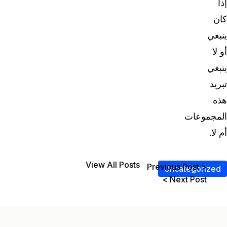
إذا
كان
ينبغي
أو لا
ينبغي
تبريد
هذه
المجموعات
أم لا.
View All Posts
< Previous Post
Uncategorized
Next Post >