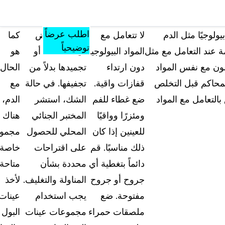
مصادر
المؤتمرات
الأسعار
المعرفة
تشمل كل ما
والفعاليات
اطلب عرضاً
لوجيًا مثل الدم
لا تتعامل مع
يتم تبريد بعض
كما
يقدمه الموقع من
توضيحياً
ة عند التعامل مع مثل
المواد البيولوجية
عينات الأدلة أو
هو
أدوات ومواد
ون مع نفس المواد
دون ارتداء
تجميدها بدلاً من
الحال
تعليمية ومعرفية
المحاكم قبل التخلص
قفازات واقية.
تجفيفها. في حالة
مع
الأسئلة الشائعة
بالتعامل مع المواد
ضع غطاء للفم
الشك، استشر
الدم،
إجابات على أسئلتكم الأكثر شيوعاً حول "كيس جار
ومئزرًا وواقيًا
المختبر الجنائي
هناك
للعينين إذا كان
المحلي للحصول
مجمو
المدونة
ذلك مناسبًا. قم
على اقتراحات
خاصة
نصائح التعتيم، وأدلة الاستخدام، وأخبار القطاع
دائماً بتغطية أي
محددة بشأن
متاحة
جروح أو جروح
المناولة والتغليف.
لأخذ
تجارب العملاء
تعرف على كيفية مواجهة العملاء لتحديات التعتيم 
مفتوحة. ضع
يجب استخدام
عينات
أرض الواقع باستخدام كيس جارد
ملصقات حمراء
مجموعات عينات
البول