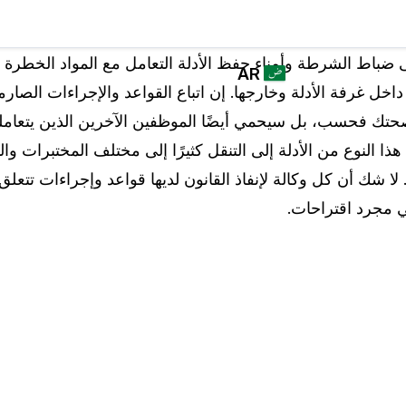
القطاعات
برنامج
من يستخدم
ضباط الشرطة وأمناء حفظ الأدلة التعامل مع المواد الخطرة بيو
AR
CASEGUARD
كيس جارد
اخل غرفة الأدلة وخارجها. إن اتباع القواعد والإجراءات الصارم
STUDIO لتعتيم
English
قوات القانون
حتك فحسب، بل سيحمي أيضًا الموظفين الآخرين الذين يتعامل
البيانات الخاصة،
عمليات النسخ
ا النوع من الأدلة إلى التنقل كثيرًا إلى مختلف المختبرات و
Español
والترجمة بشكل
قطاع النقل
لا شك أن كل وكالة لإنفاذ القانون لديها قواعد وإجراءات تتعلق 
أوتاماتيكي
لي مجرد اقتراحات.
تنقيح وتعتيم ملفات الفيديو
ء
الرعاية الصحية
قم بتنقيح الوجوه ولوحات المركبات والشاشات
والمفكرات وغيرها بنقرة واحدة من عدد غير محدود
من مقاطع الفيديو
التعليم
تنقيح وتعتيم المستندات
القطاع الحكومي
ة
قم بتنقيح معلومات التعريف الشخصية (PII) من آلاف
ملفات PDF وExcel وWord والبريد الإلكتروني
وملفات PST بنقرة واحدة