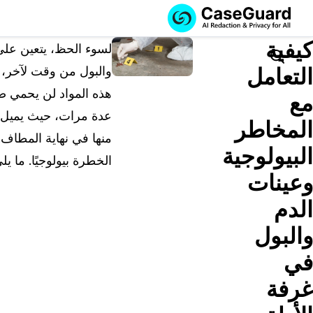
الخدمات
الميزات
كيفية
اشترك في
لسوء الحظ، يتعين على 
CASEGUARD
Search
التعامل
والبول من وقت لآخر، د
STUDIO، أو قم
هذه المواد لن يحمي ص
بتوظيفنا للقيام
مع
بمهام التنقيح
عدة مرات، حيث يميل هذ
المخاطر
الخاصة بك
منها في نهاية المطاف. 
البيولوجية
اشترك في CaseGuard Studio
الخطرة بيولوجيًا. ما ي
حل محلي شامل لتنقيح وتعتيم البيانات الخاصة بالذكا
وعينات
الاصطناعي عبر مقاطع الفيديو والصوت والصور
الدم
ورسائل البريد الإلكتروني وملفات PDF.
والبول
قم بتوظيفنا للقيام بمهام التنقيح الخاصة
في
بك
غرفة
نحن نتولى تنقيح أي فيديو أو صوت أو مستند أو صور
نيابةً عنك، مع ضمان أعلى مستويات الخصوصية.