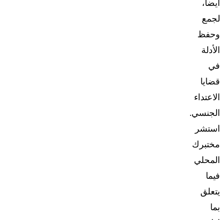
أيضاً،
لجمع
وحفظ
الأدلة
في
قضايا
الاعتداء
الجنسي.
استشر
مختبرك
المحلي
فيما
يتعلق
بما