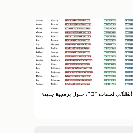
ئي لملفات PDF، حلول برمجية جديدة
May 3