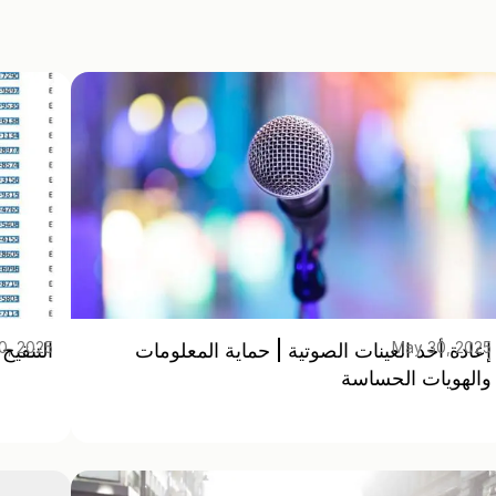
إعادة أخذ العينات الصوتية | حماية المعلومات
التنقيح التلقا
0, 2025
May 30, 2025
والهويات الحساسة