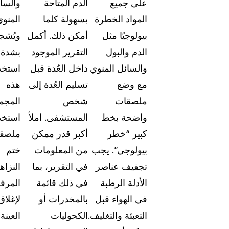
على جميع
الدم المتاحة
والسا
الدعم والمساعدة
المواد الخطرة
بسهولة كلما
المنوي
وثائق شاملة وأدلة المستخدمين لتطبيق "كيس جار
بيولوجيًا مثل
أمكن ذلك. أكمل
ويُشج
الدم والبول
التقرير الموجود
بشدة
ما الجديد
والسائل المنوي
داخل العُدة قبل
استخد
استكشف آخر تحديثات كيس جارد وتعرف على كيفي
استخدام الميزات الجديدة
مع وضع
تسليم العُدة إلى
هذه
ملصقات
شخص
المجم
قصص النجاح
واضحة بخط
المستشفى. املأ
استخد
استمع مباشرة إلى تجارب الأشخاص الذين يستخد
كبير “خطر
أكبر قدر ممكن
ملصق
كيس جارد يومياً
بيولوجي”. يجب
من المعلومات
ختم
تجفيف عناصر
في التقرير، بما
النزاه
عن الشركة
الأدلة الرطبة
في ذلك قائمة
المرف
طوارئ
مسيرتنا، رؤيتنا، والمبادئ التي نؤمن بها
في الهواء قبل
بالمخدرات أو
لإغلاق
التعبئة والتغليف.
الكحوليات
العينة
الوظائف