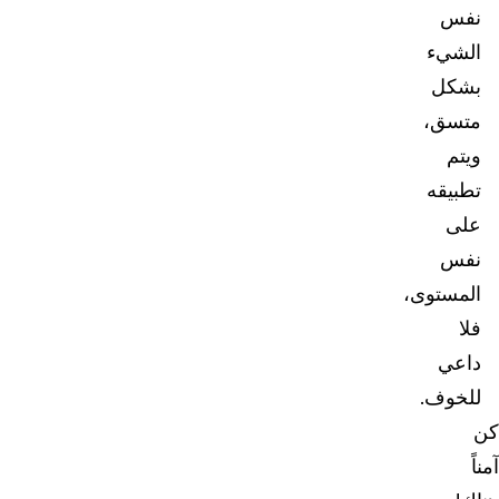
نفس
الشيء
بشكل
متسق،
ويتم
تطبيقه
على
نفس
المستوى،
فلا
داعي
للخوف.
كن
آمناً