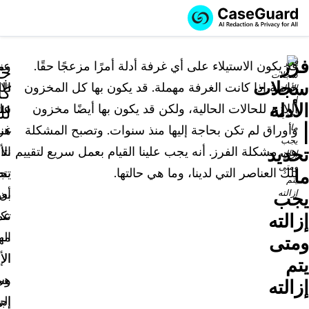
اطلب عرضاً
الخدمات
طلب عرض سعر
فرز
توضيحياً
قد يكون الاستيلاء على أي غرفة أدلة أمرًا مزعجًا حقًا.
عن
وم
جر
سجلات
خاصة إذا كانت الغرفة مهملة. قد يكون بها كل المخزون
ذل
الا
الميزات
كا
اشترك في CaseGuard Studio
الأدلة
اللازم للحالات الحالية، ولكن قد يكون بها أيضًا مخزون
عل
ست
English
لل
القطاعات
قم بتوظيفنا للقيام بمهام التنقيح الخاصة بك
تنقيح وتعتيم ملفات الفيديو
|
وأوراق لم تكن بحاجة إليها منذ سنوات. وتصبح المشكلة
هن
غر
Español
تحديد
هي مشكلة الفرز. أنه يجب علينا القيام بعمل سريع لتقييم
نتا
الأ
الأسعار
تنقيح وتعتيم المستندات
قوات القانون
ما
تلك العناصر التي لدينا، وما هي حالتها.
يج
تت
مصادر المعرفة
تنقيح وتعتيم الصوت
أن
بع
قطاع النقل
يجب
تك
عم
إزالته
تنقيح آلاف الملفات دفعة واحدة
المؤتمرات والفعاليات
الرعاية الصحية
الأسئلة الشائعة
مهم
ال
ومتى
الأ
الإ
يتم
تنقيح وتعتيم الصور
التعليم
المدونة
هي
وس
إزالته
النسخ والترجمة
القطاع الحكومي
تجارب العملاء
إل
إجر