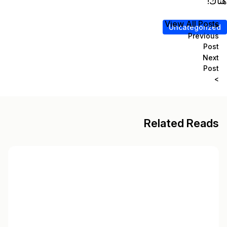
هناك!
View All Posts
<
Uncategorized
Previous
Post
Next
Post
>
Related Reads