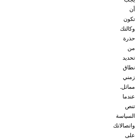
أن
تكون
وكالتك
حذرة
من
تحديد
نطاق
زمني
مماثل.
عندما
تنص
السياسة
واتصالاتك
على