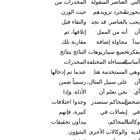
التي
العناصر المنقولة
المخدرات من
بحوزتنا.
بمجرد تزويدهم
حيث الوزن
يجب
بالعناصر. قد تجد
والنقاء قبل
أن
أنه من الممل
إتلافها، ثم
نبدأ
محاولة إضافة
مقارنة تلك
بفكرة
جميع سيناريوهات
النتائج بنتائج
أساسية
المساءلة المختلفة
المخدرات
وهي
المستخدمة هنا.
عندما تم إدخالها
أن
على سبيل المثال،
رسمياً ضمن
أي
نحن نعلم أن
الأدلة. وإذا
شخص
المحاكم ستصدر
وجدوا اختلافات
في
إيصالات في
كبيرة، فإنهم
وكالتنا
المحاكم،
يبدأون تحقيقات
لديه
والوكالات الأخرى
الشؤون