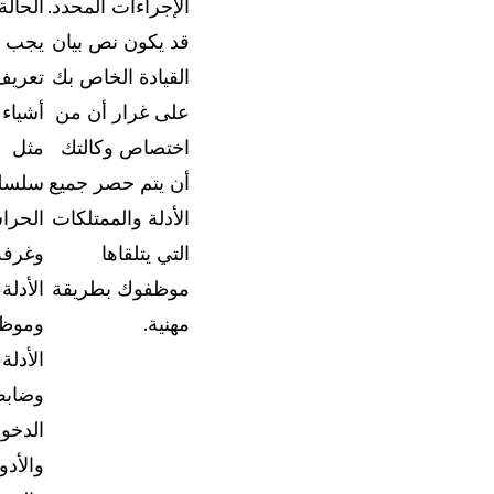
الإجراءات المحدد.
الحالة
الدعم والمساعدة
قد يكون نص بيان
يجب
وثائق شاملة وأدلة المستخدمين لتطبيق "كيس جار
القيادة الخاص بك
تعريف
على غرار أن من
أشياء
ما الجديد
اختصاص وكالتك
مثل
استكشف آخر تحديثات كيس جارد وتعرف على كيفي
استخدام الميزات الجديدة
أن يتم حصر جميع
سلسل
الأدلة والممتلكات
الحرا
قصص النجاح
التي يتلقاها
وغرفة
استمع مباشرة إلى تجارب الأشخاص الذين يستخد
موظفوك بطريقة
الأدلة،
كيس جارد يومياً
مهنية.
وموظ
الأدلة،
عن الشركة
وضاب
طوارئ
مسيرتنا، رؤيتنا، والمبادئ التي نؤمن بها
الدخو
والأدو
الوظائف