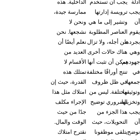
أدلة
يجب أن تستخدم
الداخلية. هذه
يجب
ترويسة إدارتها
ممارسة جيدة،
أن
وتشير إلى ما هي
ونحن لا
يقوم
العناصر المطلوبة
نشجعها. نحن
بجردها،
من أجله، ولا تزال
نعلم أيضًا أن
وهي
هناك حالات أخرى
العديد من
جهودهم
يمكن أن تثبت أنها
الأقسام لا
في
تنتج أوراقًا مختلفة
تمتلك هذه
جمعها
في ظل ظروف
القدرة، حيث إن
وتوثيقها
مختلفة. ليس من
امتلاك مثل هذا
وتخزينها.
الضروري توضيح
الإجراء مكلف
يجب
هذا الجزء من
جدًا من حيث
أن
التحويلات، حيث
الوقت والمال.
نوضح
يتلقى موظفونا
نقترح امتلاك