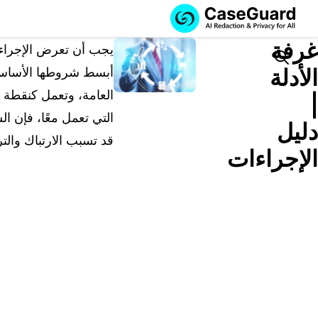
الخدمات
الميزات
غرفة
اشترك في
يجب أن تعرض الإجراءات
CASEGUARD
Search
الأدلة
أبسط شروطها الأساسية.
STUDIO، أو قم
العامة، وتعمل كنقطة ا
بتوظيفنا للقيام
|
بمهام التنقيح
التي تعمل معًا، فإن ال
دليل
الخاصة بك
قد تسبب الارتباك والتر
الإجراءات
اشترك في CaseGuard Studio
حل محلي شامل لتنقيح وتعتيم البيانات الخاصة بالذكا
الاصطناعي عبر مقاطع الفيديو والصوت والصور
ورسائل البريد الإلكتروني وملفات PDF.
قم بتوظيفنا للقيام بمهام التنقيح الخاصة
بك
نحن نتولى تنقيح أي فيديو أو صوت أو مستند أو صور
نيابةً عنك، مع ضمان أعلى مستويات الخصوصية.