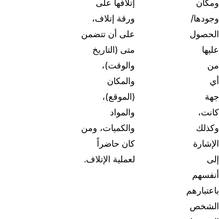
ومكان
إتلافها على
وجودها/
ورقة إتلاف،
الحصول
على أن تتضمن
عليها
متى (التاريخ
من
والوقت)،
أي
والمكان
جهة
(الموقع)،
كانت،
والمواد
وكذلك
والكميات، ومن
الإشارة
كان حاضراً
إلى
لعملية الإتلاف.
أنفسهم
باعتبارهم
الشخص