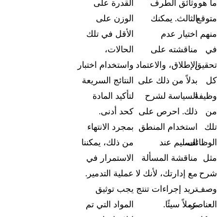
ما هو
وثائق الطرف
القدرة على
متوقع
الثالث. يمكنك
الوزن على
منهم
اختيار عدم
الأقل في تلك
في
مناقشته على
الحالات،
تحقيق
الإطلاق، والاعتماد
واستخدام اختبار
كل
بدلاً من ذلك على
النتائج السريعة
وظيفة
السياسة لشرح
لتأكيد المادة
من
ذلك. احرص على
كحد أدنى.
تلك
استخدام المنطق
بمجرد الانتهاء
الوظائف،
السليم عند
من ذلك، يمكننا
مثل
مناقشة المسألة
الاستمرار في
شرح
مع إدارتك، لأنك لا
عملية التدمير.
وصف
تريد إجراءات تنتج
يجب توثيق
العناصر،
عملاً سيئًا.
المواد التي تم