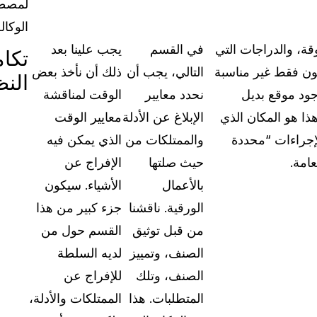
لمصط
الوكالة
قة، والدراجات التي
في القسم
يجب علينا بعد
تكا
تكون فقط غير مناسبة
التالي، يجب أن
ذلك أن نأخذ بعض
النظ
جود موقع بديل
نحدد معايير
الوقت لمناقشة
هذا هو المكان الذي
الإبلاغ عن الأدلة
معايير الوقت
إجراءات “محددة
والممتلكات من
الذي يمكن فيه
امة.
حيث صلتها
الإفراج عن
بالأعمال
الأشياء. سيكون
الورقية. ناقشنا
جزء كبير من هذا
من قبل توثيق
القسم حول من
الصنف، وتمييز
لديه السلطة
الصنف، وتلك
للإفراج عن
المتطلبات. هذا
الممتلكات والأدلة،