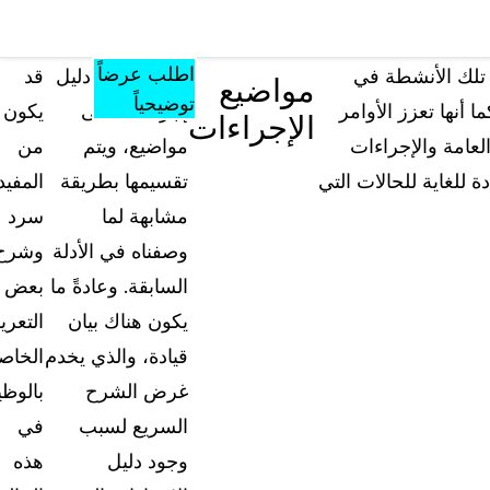
مصادر
المؤتمرات
الأسعار
المعرفة
تشمل كل ما
والفعاليات
اطلب عرضاً
 تلك الأنشطة في
سيحتوي أي دليل
قد
مواضيع
يقدمه الموقع من
توضيحياً
أنها تعزز الأوامر
إجراءات على
يكون
الإجراءات
أدوات ومواد
لعامة والإجراءات
مواضيع، ويتم
من
تعليمية ومعرفية
 للغاية للحالات التي
تقسيمها بطريقة
المفيد
الأسئلة الشائعة
مشابهة لما
سرد
إجابات على أسئلتكم الأكثر شيوعاً حول "كيس جار
وصفناه في الأدلة
وشرح
السابقة. وعادةً ما
بعض
المدونة
يكون هناك بيان
التعري
نصائح التعتيم، وأدلة الاستخدام، وأخبار القطاع
قيادة، والذي يخدم
الخاص
غرض الشرح
بالوظي
تجارب العملاء
تعرف على كيفية مواجهة العملاء لتحديات التعتيم 
السريع لسبب
في
أرض الواقع باستخدام كيس جارد
وجود دليل
هذه