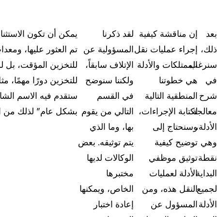
بعد
إن مناقشة كيفية
لقد ذكرنا
يمكن أن تكون الاستثنا
ذلك،
إجراء عمليات نقل
المسؤولية عن
تم العثور عليها، ومعدا
سنرغب
الممتلكات والأدلة
الإتلاف سابقاً،
للتخزين المؤقت، بل لن
في
هي خطوتنا
ولكننا سنوضح
للتخزين دورًا مهمًا، م
شرح
المنطقية التالية
في القسم
ستقدم فيه الاسم الشا
معالجة
لكتابة الإجراءات،
التالي من يقوم
بشكل عام” لذلك من ال
الأدلة،
وسنحتاج إلى
بها، وما الذي
وهي
توضيح كيفية
يتم توثيقه. بعض
نقطة
توثيق موظفي
الوكالات لديها
البداية
الأدلة لعمليات
مختبرها
لجميع
النقل هذه، ومن
الخاص، ويمكنها
الأدلة
المسؤول عن
إعادة اختبار