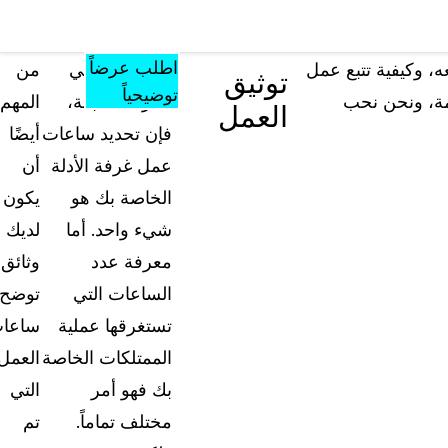
مصادر
المؤتمرات
الأسعار
المعرفة
تشمل كل ما
والفعاليات
اطلب عرضاً
ه، وكيفية تتبع عمل
كما ناقشنا في
من
توثيق
يقدمه الموقع من
توضيحياً
ومة، ونحن نحب
المرة السابقة،
المهم
العمل
أدوات ومواد
فإن تحديد ساعات
أيضًا
تعليمية ومعرفية
عمل غرفة الأدلة
أن
الأسئلة الشائعة
الخاصة بك هو
يكون
إجابات على أسئلتكم الأكثر شيوعاً حول "كيس جار
شيء واحد. أما
لديك
معرفة عدد
وثائق
المدونة
الساعات التي
توضح
نصائح التعتيم، وأدلة الاستخدام، وأخبار القطاع
تستغرقها عملية
ساعا
الممتلكات الخاصة
العمل
تجارب العملاء
تعرف على كيفية مواجهة العملاء لتحديات التعتيم 
بك فهو أمر
التي
أرض الواقع باستخدام كيس جارد
مختلف تماماً.
تم