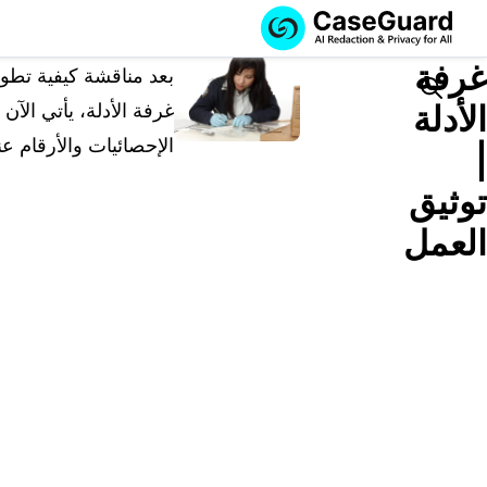
الخدمات
الميزات
غرفة
اشترك في
بعد مناقشة كيفية تطوي
CASEGUARD
Search
الأدلة
غرفة الأدلة، يأتي الآ
STUDIO، أو قم
الإحصائيات والأرقام عند
بتوظيفنا للقيام
|
بمهام التنقيح
توثيق
الخاصة بك
العمل
اشترك في CaseGuard Studio
حل محلي شامل لتنقيح وتعتيم البيانات الخاصة بالذكا
الاصطناعي عبر مقاطع الفيديو والصوت والصور
ورسائل البريد الإلكتروني وملفات PDF.
قم بتوظيفنا للقيام بمهام التنقيح الخاصة
بك
نحن نتولى تنقيح أي فيديو أو صوت أو مستند أو صور
نيابةً عنك، مع ضمان أعلى مستويات الخصوصية.