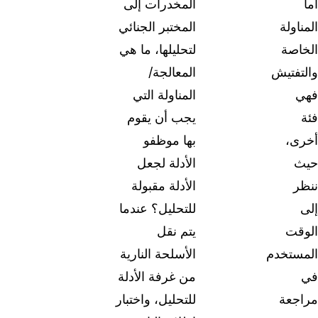
أما
المخدرات إلى
المناولة
المختبر الجنائي
الخاصة
لتحليلها، ما هي
والتفتيش
المعالجة/
فهي
المناولة التي
فئة
يجب أن يقوم
أخرى،
بها موظفو
حيث
الأدلة لجعل
ننظر
الأدلة مقبولة
إلى
للتحليل؟ عندما
الوقت
يتم نقل
المستخدم
الأسلحة النارية
في
من غرفة الأدلة
مراجعة
للتحليل، واختبار