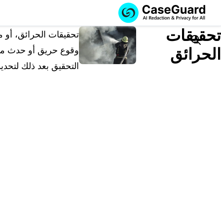
الخدمات
الميزات
تحقيقات
اشترك في
تحقيقات الحرائق، أو م
CASEGUARD
Search
الحرائق
وقوع حريق أو حدث متعلق
STUDIO، أو قم
التحقيق بعد ذلك لتحديد
بتوظيفنا للقيام
بمهام التنقيح
الخاصة بك
اشترك في CaseGuard Studio
حل محلي شامل لتنقيح وتعتيم البيانات الخاصة بالذكا
الاصطناعي عبر مقاطع الفيديو والصوت والصور
ورسائل البريد الإلكتروني وملفات PDF.
قم بتوظيفنا للقيام بمهام التنقيح الخاصة
بك
نحن نتولى تنقيح أي فيديو أو صوت أو مستند أو صور
نيابةً عنك، مع ضمان أعلى مستويات الخصوصية.