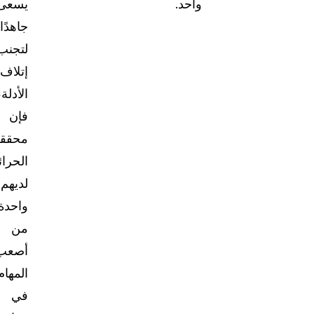
واحد.
يسعى
جاهدًا
لتجنب
إتلاف
الأدلة،
فإن
محقق
الحرا
لديهم
واحدة
من
أصعب
المهام
في