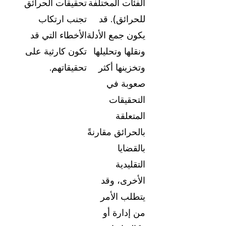
الفئات المختلفة
تحقيقات الحرائق
الدعم والمساعدة
للحرائق). قد
تجنب ارتكاب
وثائق شاملة وأدلة المستخدمين لتطبيق "كيس جار
يكون جمع الأدلة
الأخطاء التي قد
ونقلها وتحليلها
تكون كارثية على
ما الجديد
وتخزينها أكثر
تحقيقاتهم.
استكشف آخر تحديثات كيس جارد وتعرف على كيفي
استخدام الميزات الجديدة
صعوبة في
التحقيقات
قصص النجاح
المتعلقة
استمع مباشرة إلى تجارب الأشخاص الذين يستخد
بالحرائق مقارنةً
كيس جارد يومياً
بالقضايا
التقليدية
عن الشركة
الأخرى، وقد
طوارئ
مسيرتنا، رؤيتنا، والمبادئ التي نؤمن بها
يتطلب الأمر
من إدارة أو
الوظائف