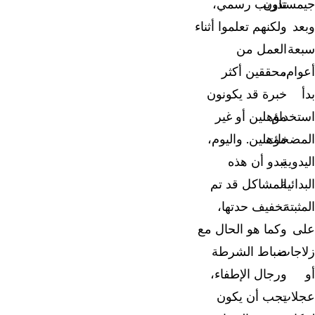
جيمستاون.
تدريب رسمي،
وبعد
ولكنهم تعلموا أثناء
سبعة
العمل من
أعوام،
محققين أكثر
بدأ
خبرة قد يكونون
استخدام
مؤهلين أو غير
المضخات
مؤهلين. واليوم،
اليدوية
يبدو أن هذه
البدائية
المشاكل قد تم
المثبتة
تخفيف حدتها،
على
وكما هو الحال مع
زلاجات
ضباط الشرطة
أو
ورجال الإطفاء،
عجلات
يجب أن يكون