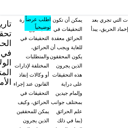
مصادر
المؤتمرات
الأسعار
المعرفة
تشمل كل ما
والفعاليات
اطلب عرضاً
ات التي تجري بعد
يمكن أن تكون
نلقي هنا نظرة
تاري
يقدمه الموقع من
توضيحياً
خماد الحريق، يبدأ
التحقيقات في
على تاريخ
تحق
أدوات ومواد
الحرائق معقدة
التحقيقات في
تعليمية ومعرفية
الحر
للغاية ويجب أن
الحرائق،
الأسئلة الشائعة
في
يكون المحققون
والمتطلبات
إجابات على أسئلتكم الأكثر شيوعاً حول "كيس جار
الول
الذين يجرون
المختلفة لإدارات
المت
هذه التحقيقات
أو وكالات إنفاذ
المدونة
الأم
على دراية
القانون عند إجراء
نصائح التعتيم، وأدلة الاستخدام، وأخبار القطاع
وإلمام جيدين
التحقيقات في
بمختلف جوانب
الحرائق، وكيف
تجارب العملاء
تعرف على كيفية مواجهة العملاء لتحديات التعتيم 
علم الحرائق
يمكن للمحققين
أرض الواقع باستخدام كيس جارد
(بما في ذلك
الذين يجرون