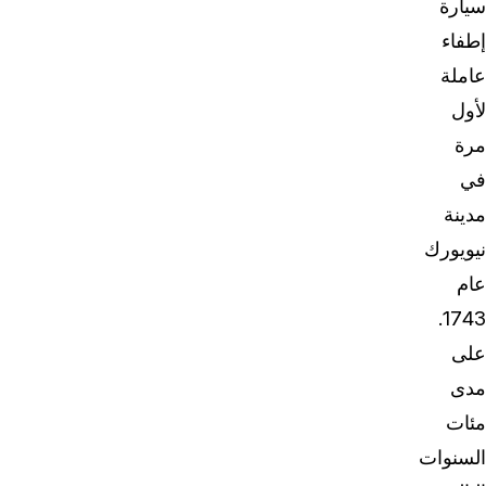
سيارة
إطفاء
عاملة
لأول
مرة
في
مدينة
نيويورك
عام
1743.
على
مدى
مئات
السنوات