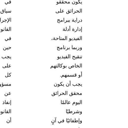
يكون محققو
في
الحرائق على
سياق
دراية ببرامج
الإجرا
إدارة أدلة
القانون
الفيديو المتاحة،
في
وربما برنامج
حين
تنقيح الفيديو
يجب
الخاص بوكالتهم
على
أو قسمهم.
كل
يجب أن يكون
مسؤو
محقق الحرائق
عن
اليوم عالمًا
إنفاذ
وشرطيًا
القانو
وإطفائيًا في آنٍ
أن