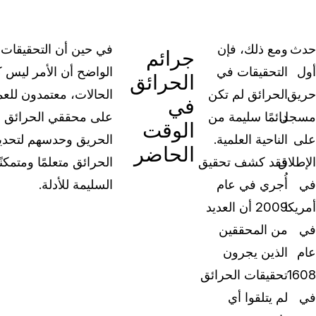
حدث
ومع ذلك، فإن
في حين أن التحقيقات 
جرائم
أول
التحقيقات في
الواضح أن الأمر ليس ك
الحرائق
حريق
الحرائق لم تكن
الحالات، معتمدون للع
في
مسجل
دائمًا سليمة من
على محققي الحرائق أن
الوقت
على
الناحية العلمية.
الحريق وحدسهم لتحديد
الحاضر
الإطلاق
فقد كشف تحقيق
الحرائق متعلمًا ومتمك
في
أُجري في عام
السليمة للأدلة.
أمريكا
2009 أن العديد
في
من المحققين
عام
الذين يجرون
1608
تحقيقات الحرائق
في
لم يتلقوا أي