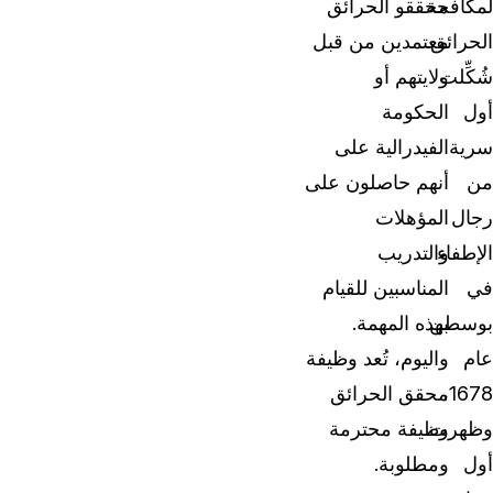
لمكافحة
محققو الحرائق
الحرائق.
معتمدين من قبل
شُكِّلت
ولايتهم أو
أول
الحكومة
سرية
الفيدرالية على
من
أنهم حاصلون على
رجال
المؤهلات
الإطفاء
والتدريب
في
المناسبين للقيام
بوسطن
بهذه المهمة.
عام
واليوم، تُعد وظيفة
1678،
محقق الحرائق
وظهرت
وظيفة محترمة
أول
ومطلوبة.