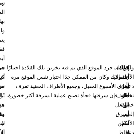
تتم
زمن
الم
بها
ول
يتم
فقد
أبد
ولكن
هناك
حقيقة
إذا كان جرد الموقع الذي تم فيه تخزين تلك القلادة اختيارًا
جز
سي
الآن
أنك
احتمالات
عشوائيًا، وكان من الممكن جدًا اختيار نفس الموقع مرة
أي
كبي
دعونا
بأنك
تعرف
أخرى الأسبوع المقبل، وجميع الأطراف المعنية تعرف
من
نظ
نخطو
أنك
تعرف
ذلك، فإن سرقتها فجأة تصبح عملية السرقة أكثر خطورة.
بر
“ال
لن
خطوة
بالفعل
هو
حد
إلى
أين
تسرق
وق
مش
أبدًا
الأمام.
تكمن
لإد
ش
لا
دعنا
نقاط
أو
الأ