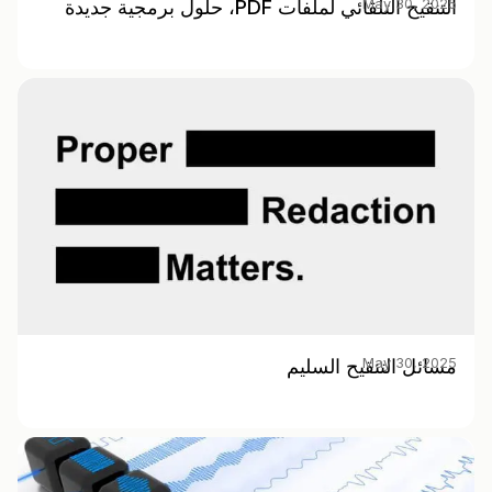
May 30, 2025
التنقيح التلقائي لملفات PDF، حلول برمجية جديدة
May 30, 2025
مسائل التنقيح السليم