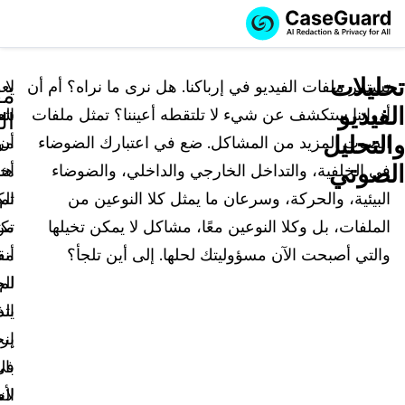
اطلب عرضاً
الخدمات
طلب عرض سعر
تحليلات
توضيحياً
تستمر ملفات الفيديو في إرباكنا. هل نرى ما نراه؟ أم أن
لا
يعو
مق
الفيديو
أدواتنا ستكشف عن شيء لا تلتقطه أعيننا؟ تمثل ملفات
شك
ال
الميزات
ال
اشترك في CaseGuard Studio
والتحليل
الصوت المزيد من المشاكل. ضع في اعتبارك الضوضاء
أن
مر
English
القطاعات
قم بتوظيفنا للقيام بمهام التنقيح الخاصة بك
تنقيح وتعتيم ملفات الفيديو
الصوتي
في الخلفية، والتداخل الخارجي والداخلي، والضوضاء
هن
أخ
Español
البيئية، والحركة، وسرعان ما يمثل كلا النوعين من
ثم
الك
الأسعار
تنقيح وتعتيم المستندات
قوات القانون
الملفات، بل وكلا النوعين معًا، مشاكل لا يمكن تخيلها
من
تك
مصادر المعرفة
تنقيح وتعتيم الصوت
والتي أصبحت الآن مسؤوليتك لحلها. إلى أين تلجأ؟
أنه
مق
قطاع النقل
لم
ال
تنقيح آلاف الملفات دفعة واحدة
المؤتمرات والفعاليات
الرعاية الصحية
الأسئلة الشائعة
يتم
الذ
إنج
ير
تنقيح وتعتيم الصور
التعليم
المدونة
في
بال
النسخ والترجمة
القطاع الحكومي
تجارب العملاء
لأن
ال